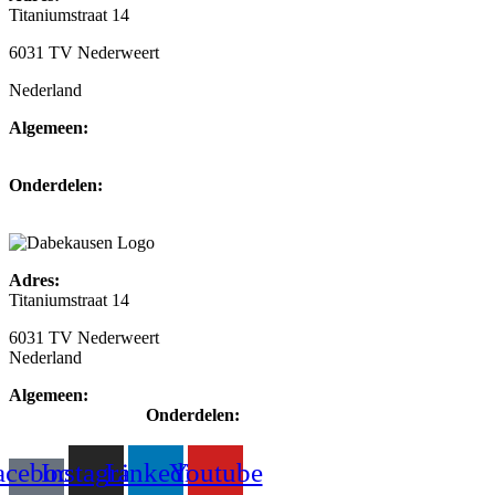
Titaniumstraat 14
6031 TV Nederweert
Nederland
Algemeen:
+31(0)495-768014
Onderdelen:
+31(0)495-768015
Adres:
Titaniumstraat 14
6031 TV Nederweert
Nederland
Algemeen:
+31(0)495-768014
Onderdelen:
+31(0)495-768015
acebook-
Instagram
Linkedin
Youtube