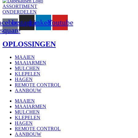
ASSORTIMENT
ONDERDELEN
acebook-
Instagram
Linkedin
Youtube
square
OPLOSSINGEN
MAAIEN
MAAIARMEN
MULCHEN
KLEPELEN
HAGEN
REMOTE CONTROL
AANBOUW
MAAIEN
MAAIARMEN
MULCHEN
KLEPELEN
HAGEN
REMOTE CONTROL
AANBOUW