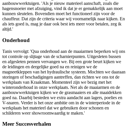
aanbouwwerktuigen. 'Als je nieuw materieel aanschaft, zoals die
hagensnoeier met afzuiging, vind ik dat je er gemakkelijk aan moet
kunnen sleutelen. Bovendien moet het functioneel zijn voor de
chauffeur. Dat zijn de criteria waar wij voornamelijk naar kijken. En
als iets goed is, mag je daar ook best iets meer voor betalen, zeg ik
altijd.'
Onderhoud
Tanis vervolgt: 'Qua onderhoud aan de maaiarmen beperken wij ons
tot controle op slijtage van de scharnierpunten. Uitgesleten bussen
en afgesleten pennen vervangen we. Bij een grote beurt kijken we
de leidingen en dergelijke goed na en reinigen we de
magneetkleppen van het hydraulische systeem. Mochten we daaraan
storingen of beschadigingen aantreffen, dan richten we ons tot de
werkplaats van Kraakman. Momenteel zijn we bezig met het
winteronderhoud in onze werkplaats. Net als de maaiarmen en de
aanbouwwerktuigen kijken we de grasmaaiers en alle maaidekken
goed na. Daarbij besteden we extra aandacht aan lagers, poelies en
V-snaren. Verder is het onze ambitie om in de winterperiode in de
werkplaats het materieel dat we gebruiken door schonen en
schilderen weer showroomwaardig te maken.'
Meer Succesverhalen