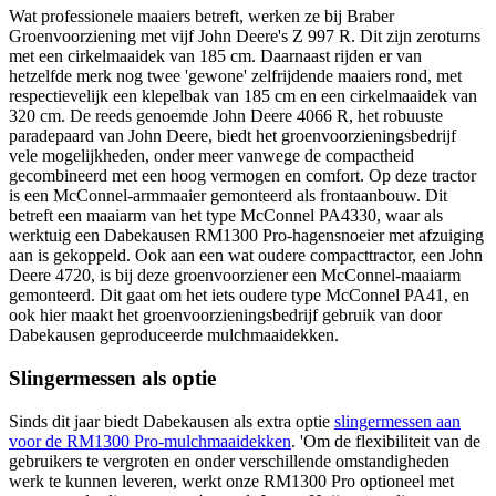
Wat professionele maaiers betreft, werken ze bij Braber
Groenvoorziening met vijf John Deere's Z 997 R. Dit zijn zeroturns
met een cirkelmaaidek van 185 cm. Daarnaast rijden er van
hetzelfde merk nog twee 'gewone' zelfrijdende maaiers rond, met
respectievelijk een klepelbak van 185 cm en een cirkelmaaidek van
320 cm. De reeds genoemde John Deere 4066 R, het robuuste
paradepaard van John Deere, biedt het groenvoorzieningsbedrijf
vele mogelijkheden, onder meer vanwege de compactheid
gecombineerd met een hoog vermogen en comfort. Op deze tractor
is een McConnel-armmaaier gemonteerd als frontaanbouw. Dit
betreft een maaiarm van het type McConnel PA4330, waar als
werktuig een Dabekausen RM1300 Pro-hagensnoeier met afzuiging
aan is gekoppeld. Ook aan een wat oudere compacttractor, een John
Deere 4720, is bij deze groenvoorziener een McConnel-maaiarm
gemonteerd. Dit gaat om het iets oudere type McConnel PA41, en
ook hier maakt het groenvoorzieningsbedrijf gebruik van door
Dabekausen geproduceerde mulchmaaidekken.
Slingermessen als optie
Sinds dit jaar biedt Dabekausen als extra optie
slingermessen aan
voor de RM1300 Pro-mulchmaaidekken
. 'Om de flexibiliteit van de
gebruikers te vergroten en onder verschillende omstandigheden
werk te kunnen leveren, werkt onze RM1300 Pro optioneel met