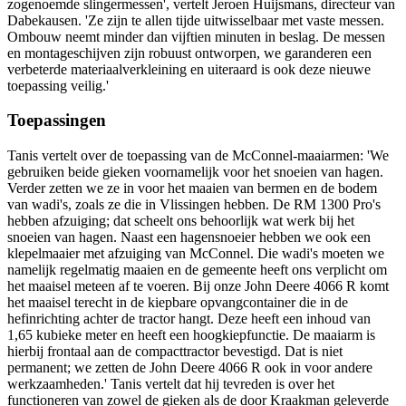
zogenoemde slingermessen', vertelt Jeroen Huijsmans, directeur van
Dabekausen. 'Ze zijn te allen tijde uitwisselbaar met vaste messen.
Ombouw neemt minder dan vijftien minuten in beslag. De messen
en montageschijven zijn robuust ontworpen, we garanderen een
verbeterde materiaalverkleining en uiteraard is ook deze nieuwe
toepassing veilig.'
Toepassingen
Tanis vertelt over de toepassing van de McConnel-maaiarmen: 'We
gebruiken beide gieken voornamelijk voor het snoeien van hagen.
Verder zetten we ze in voor het maaien van bermen en de bodem
van wadi's, zoals ze die in Vlissingen hebben. De RM 1300 Pro's
hebben afzuiging; dat scheelt ons behoorlijk wat werk bij het
snoeien van hagen. Naast een hagensnoeier hebben we ook een
klepelmaaier met afzuiging van McConnel. Die wadi's moeten we
namelijk regelmatig maaien en de gemeente heeft ons verplicht om
het maaisel meteen af te voeren. Bij onze John Deere 4066 R komt
het maaisel terecht in de kiepbare opvangcontainer die in de
hefinrichting achter de tractor hangt. Deze heeft een inhoud van
1,65 kubieke meter en heeft een hoogkiepfunctie. De maaiarm is
hierbij frontaal aan de compacttractor bevestigd. Dat is niet
permanent; we zetten de John Deere 4066 R ook in voor andere
werkzaamheden.' Tanis vertelt dat hij tevreden is over het
functioneren van zowel de gieken als de door Kraakman geleverde