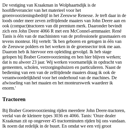
De vestiging van Kraakman in Wolphaartsdijk is de
hoofdleverancier van het materieel voor het
groenvoorzieningsbedrijf in het Zeeuwse Renesse. Je treft daar in de
loods onder meer zeven zelfrijdende maaiers van John Deere aan en
ook (compact)tractoren van dit premium merk. Daaronder bevindt
zich een John Deere 4066 R met een McConnel-armmaaier. René
Tanis is één van de machinisten van de professionele grasmaaiers en
tevens monteur. Hij vertelt: 'Ik ben geboren en getogen in één van
de Zeeuwse polders en het werken in de groensector trok me aan.
Daarom heb ik hiervoor een opleiding gevolgd. Ik heb stage
gelopen bij Braber Groenvoorziening en ben hier blijven werken;
dat is nu alweer 23 jaar. Wij werken voornamelijk in opdracht van
gemeenten, scholen, verzorgingshuizen en particulieren. Naast de
bediening van een van de zelfrijdende maaiers draag ik ook de
verantwoordelijkheid voor het onderhoud van de machines. De
afwisseling van het maaien en het monteurswerk waardeer ik
enorm.'
Tractoren
Bij Braber Groenvoorziening rijden meerdere John Deere-tractoren,
veelal van de kleinere types 3036 en 4066. Tanis: 'Onze dealer
Kraakman zit op ongeveer 45 tractorminuten rijden bij ons vandaan.
Ik noem dat redelijk in de buurt. En omdat we een vrij groot