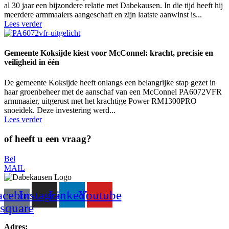
al 30 jaar een bijzondere relatie met Dabekausen. In die tijd heeft hij
meerdere armmaaiers aangeschaft en zijn laatste aanwinst is...
Lees verder
Gemeente Koksijde kiest voor McConnel: kracht, precisie en
veiligheid in één
De gemeente Koksijde heeft onlangs een belangrijke stap gezet in
haar groenbeheer met de aanschaf van een McConnel PA6072VFR
armmaaier, uitgerust met het krachtige Power RM1300PRO
snoeidek. Deze investering werd...
Lees verder
of heeft u een vraag?
Bel
MAIL
acebook-
Instagram
Linkedin
Youtube
square
Adres: