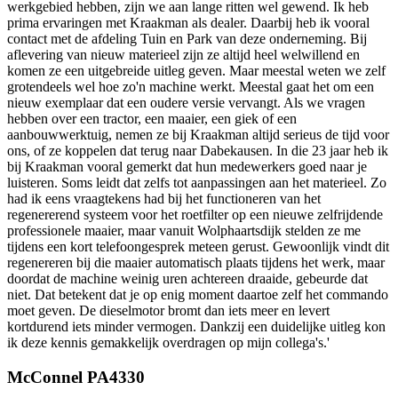
werkgebied hebben, zijn we aan lange ritten wel gewend. Ik heb
prima ervaringen met Kraakman als dealer. Daarbij heb ik vooral
contact met de afdeling Tuin en Park van deze onderneming. Bij
aflevering van nieuw materieel zijn ze altijd heel welwillend en
komen ze een uitgebreide uitleg geven. Maar meestal weten we zelf
grotendeels wel hoe zo'n machine werkt. Meestal gaat het om een
nieuw exemplaar dat een oudere versie vervangt. Als we vragen
hebben over een tractor, een maaier, een giek of een
aanbouwwerktuig, nemen ze bij Kraakman altijd serieus de tijd voor
ons, of ze koppelen dat terug naar Dabekausen. In die 23 jaar heb ik
bij Kraakman vooral gemerkt dat hun medewerkers goed naar je
luisteren. Soms leidt dat zelfs tot aanpassingen aan het materieel. Zo
had ik eens vraagtekens had bij het functioneren van het
regenererend systeem voor het roetfilter op een nieuwe zelfrijdende
professionele maaier, maar vanuit Wolphaartsdijk stelden ze me
tijdens een kort telefoongesprek meteen gerust. Gewoonlijk vindt dit
regenereren bij die maaier automatisch plaats tijdens het werk, maar
doordat de machine weinig uren achtereen draaide, gebeurde dat
niet. Dat betekent dat je op enig moment daartoe zelf het commando
moet geven. De dieselmotor bromt dan iets meer en levert
kortdurend iets minder vermogen. Dankzij een duidelijke uitleg kon
ik deze kennis gemakkelijk overdragen op mijn collega's.'
McConnel PA4330