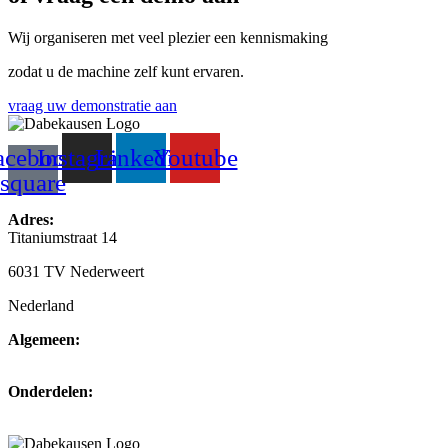
Wij organiseren met veel plezier een kennismaking
zodat u de machine zelf kunt ervaren.
vraag uw demonstratie aan
acebook-
Instagram
Linkedin
Youtube
square
Adres:
Titaniumstraat 14
6031 TV Nederweert
Nederland
Algemeen:
+31(0)495-768014
Onderdelen:
+31(0)495-768015