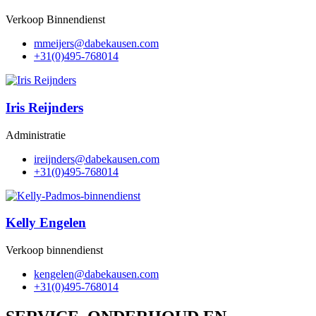
Verkoop Binnendienst
@srejiemm
moc.nesuakebad
+31(0)495-768014
Iris Reijnders
Administratie
@srednjieri
moc.nesuakebad
+31(0)495-768014
Kelly Engelen
Verkoop binnendienst
@nelegnek
moc.nesuakebad
+31(0)495-768014