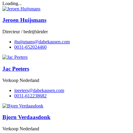
Loading...
Jeroen Huijsmans
Directeur / bedrijfsleider
@snamsjiuhj
moc.nesuakebad
0031-652024460
Jac Peeters
Verkoop Nederland
@sreteepj
moc.nesuakebad
0031-612238682
Bjorn Verdaasdonk
Verkoop Nederland