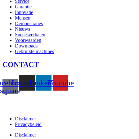
Service
Garantie
Innovatie
Mensen
Demonstraties
Nieuws
Succesverhalen
Voorwaarden
Downloads
Gebruikte machines
CONTACT
acebook-
Instagram
Linkedin
Youtube
square
T +31(0)475-487021
Galvaniweg 10
6101 XH Echt
Disclaimer
Privacybeleid
Disclaimer