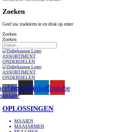
Zoeken
Geef uw zoekterm in en druk op enter
Zoeken
Zoeken
ASSORTIMENT
ONDERDELEN
ASSORTIMENT
ONDERDELEN
acebook-
Instagram
Linkedin
Youtube
square
OPLOSSINGEN
MAAIEN
MAAIARMEN
MULCHEN