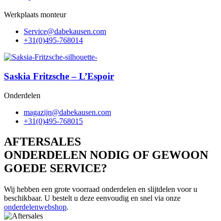
Werkplaats monteur
@ecivreS
moc.nesuakebad
+31(0)495-768014
Saskia Fritzsche – L’Espoir
Onderdelen
@njizagam
moc.nesuakebad
+31(0)495-768015
AFTERSALES
ONDERDELEN NODIG OF GEWOON
GOEDE SERVICE?
Wij hebben een grote voorraad onderdelen en slijtdelen voor u
beschikbaar. U bestelt u deze eenvoudig en snel via onze
onderdelenwebshop
.