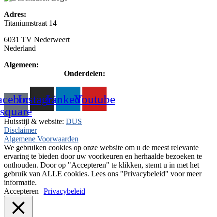
Adres:
Titaniumstraat 14
6031 TV Nederweert
Nederland
Algemeen:
+31(0)495-768014
Onderdelen:
+31(0)495-768015
acebook-
Instagram
Linkedin
Youtube
square
Huisstijl & website:
DUS
Disclaimer
Algemene Voorwaarden
We gebruiken cookies op onze website om u de meest relevante
ervaring te bieden door uw voorkeuren en herhaalde bezoeken te
onthouden. Door op "Accepteren" te klikken, stemt u in met het
gebruik van ALLE cookies. Lees ons "Privacybeleid" voor meer
informatie.
Accepteren
Privacybeleid