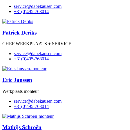
@ecivres
moc.nesuakebad
+31(0)495-768014
Patrick Deriks
CHEF WERKPLAATS + SERVICE
@ecivres
moc.nesuakebad
+31(0)495-768014
Eric Janssen
Werkplaats monteur
@ecivres
moc.nesuakebad
+31(0)495-768014
Mathijs Schroën