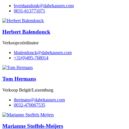
@knodsaadrevb
moc.nesuakebad
0031-613771071
Herbert Balendonck
Verkoopcoördinator
@kcnodnelabh
moc.nesuakebad
+31(0)495-768014
Tom Hermans
Verkoop België/Luxemburg
@snamreht
moc.nesuakebad
0032-470067535
Marianne Stoffels-Meijers