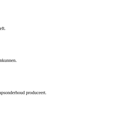
ft.
ankunnen.
hapsonderhoud produceert.