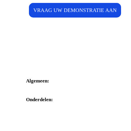
VRAAG UW DEMONSTRATIE AAN
Algemeen:
+31(0)495-768014
Onderdelen:
+31(0)495-768015