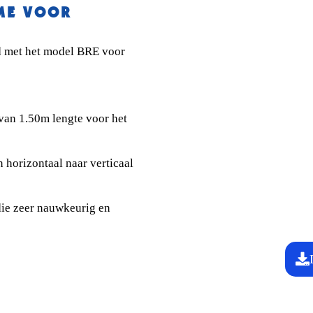
ME VOOR
POWER 030.1480 hagensnoe
Scharnier met hydraulische
d met het model BRE voor
Elektrohydraulische bedien
Handmatige zijverschuivin
Steunpoten
van 1.50m lengte voor het
Wordt standaard geleverd z
aanbouwframe
n horizontaal naar verticaal
die zeer nauwkeurig en