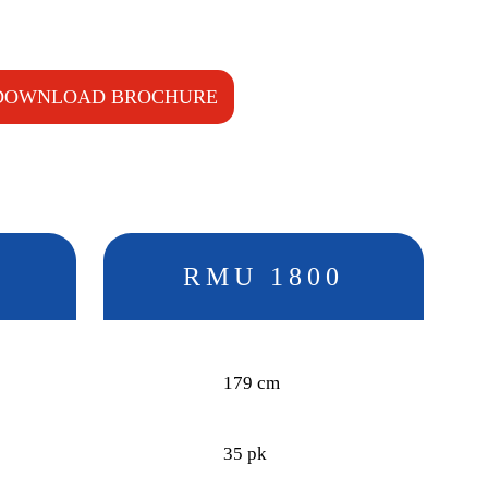
 hamers naar wens
trip
DOWNLOAD BROCHURE
RMU 1800
179 cm
35 pk