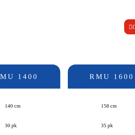
Y-messen, spatel messen of
Verstelbare getande mulchs
MU 1400
RMU 1600
140 cm
158 cm
30 pk
35 pk