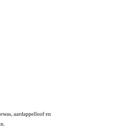
GRIMASTER RM
UNIVERSELE KLEPELMAAIER
gewas, aardappelloof en
Tandwielkast met vrijloop
n.
Driepunt aanbouw
Achterklep