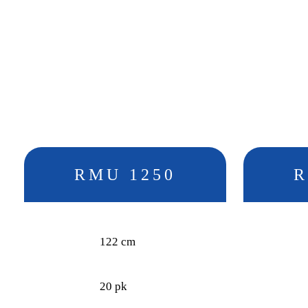
RMU 1250
R
122 cm
20 pk