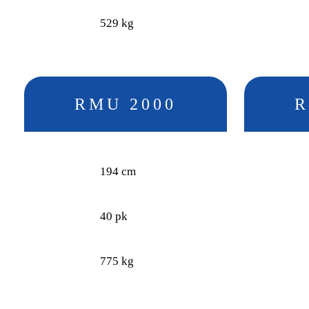
529 kg
RMU 2000
R
194 cm
40 pk
775 kg