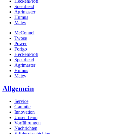
HeckenProfi
Spearhead
Agrimaster
Humus
Matev
McConnel
Twose
Power
Forigo
HeckenProfi
Spearhead
Agrimaster
Humus
Matev
Allgemein
Service
Garantie
Innovation
Unser Team
Vorführungen
Nachrichten
Erfolgsgeschichten