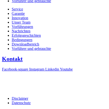
Vorführer und gebrauchte
Service
Garantie
Innovation
Unser Team
Vorführungen
Nachrichten
Erfolgsgeschichten
Bedingungen
Downloadbereich
Vorführer und gebrauchte
Kontakt
Facebook-square
Instagram
Linkedin
Youtube
T +31(0)475-487021
Galvaniweg 10
6101 XH Echt
Disclaimer
Datenschutz