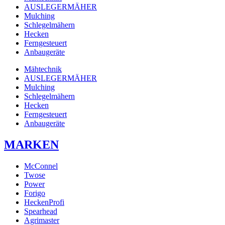
AUSLEGERMÄHER
Mulching
Schlegelmähern
Hecken
Ferngesteuert
Anbaugeräte
Mähtechnik
AUSLEGERMÄHER
Mulching
Schlegelmähern
Hecken
Ferngesteuert
Anbaugeräte
MARKEN
McConnel
Twose
Power
Forigo
HeckenProfi
Spearhead
Agrimaster