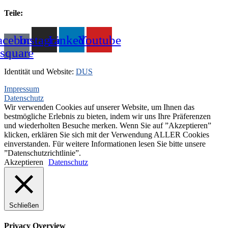
+31(0)495-768014
Teile:
+31(0)495-768015
acebook-
Instagram
Linkedin
Youtube
square
Identität und Website:
DUS
Impressum
Datenschutz
Wir verwenden Cookies auf unserer Website, um Ihnen das
bestmögliche Erlebnis zu bieten, indem wir uns Ihre Präferenzen
und wiederholten Besuche merken. Wenn Sie auf ”Akzeptieren”
klicken, erklären Sie sich mit der Verwendung ALLER Cookies
einverstanden. Für weitere Informationen lesen Sie bitte unsere
”Datenschutzrichtlinie”.
Akzeptieren
Datenschutz
Schließen
Privacy Overview