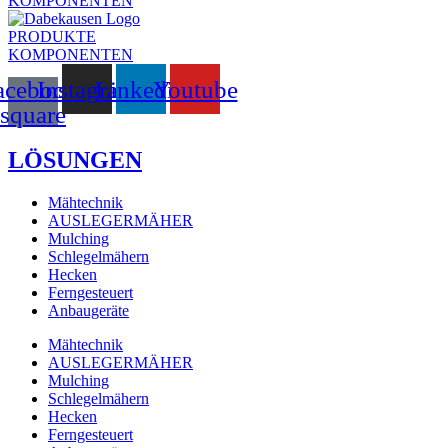
KOMPONENTEN
PRODUKTE
KOMPONENTEN
acebook-
Instagram
Linkedin
Youtube
square
LÖSUNGEN
Mähtechnik
AUSLEGERMÄHER
Mulching
Schlegelmähern
Hecken
Ferngesteuert
Anbaugeräte
Mähtechnik
AUSLEGERMÄHER
Mulching
Schlegelmähern
Hecken
Ferngesteuert