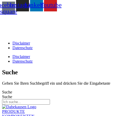
acebook-
Instagram
Linkedin
Youtube
square
T +31(0)475-487021
Galvaniweg 10
6101 XH Echt
Disclaimer
Datenschutz
Disclaimer
Datenschutz
Suche
Geben Sie Ihren Suchbegriff ein und drücken Sie die Eingabetaste
Suche
Suche
PRODUKTE