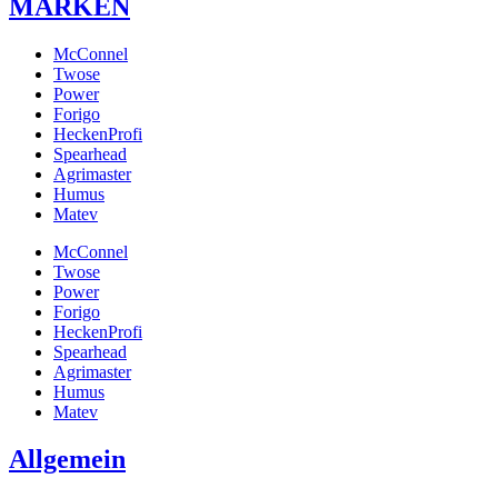
MARKEN
McConnel
Twose
Power
Forigo
HeckenProfi
Spearhead
Agrimaster
Humus
Matev
McConnel
Twose
Power
Forigo
HeckenProfi
Spearhead
Agrimaster
Humus
Matev
Allgemein