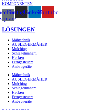
KOMPONENTEN
acebook-
Instagram
Linkedin
Youtube
square
LÖSUNGEN
Mähtechnik
AUSLEGERMÄHER
Mulching
Schlegelmähern
Hecken
Ferngesteuert
Anbaugeräte
Mähtechnik
AUSLEGERMÄHER
Mulching
Schlegelmähern
Hecken
Ferngesteuert
Anbaugeräte