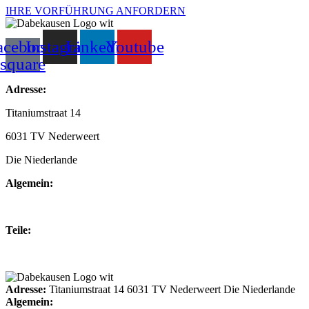
IHRE VORFÜHRUNG ANFORDERN
acebook-
Instagram
Linkedin
Youtube
square
Adresse:
Titaniumstraat 14
6031 TV Nederweert
Die Niederlande
Algemein:
+31(0)495-768014
Teile:
+31(0)495-768015
Adresse:
Titaniumstraat 14 6031 TV Nederweert Die Niederlande
Algemein: