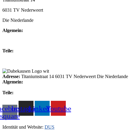
6031 TV Nederweert
Die Niederlande
Algemein:
+31(0)495-768014
Teile:
+31(0)495-768015
Adresse:
Titaniumstraat 14 6031 TV Nederweert Die Niederlande
Algemein:
+31(0)495-768014
Teile:
+31(0)495-768015
acebook-
Instagram
Linkedin
Youtube
square
Identität und Website:
DUS