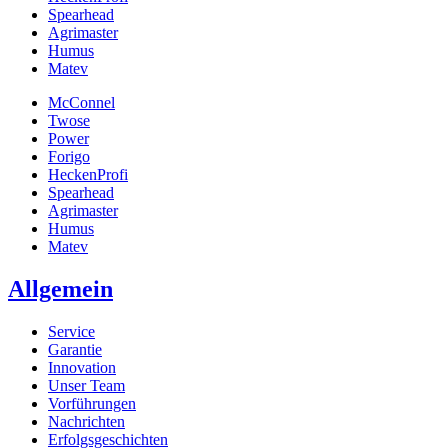
Spearhead
Agrimaster
Humus
Matev
McConnel
Twose
Power
Forigo
HeckenProfi
Spearhead
Agrimaster
Humus
Matev
Allgemein
Service
Garantie
Innovation
Unser Team
Vorführungen
Nachrichten
Erfolgsgeschichten