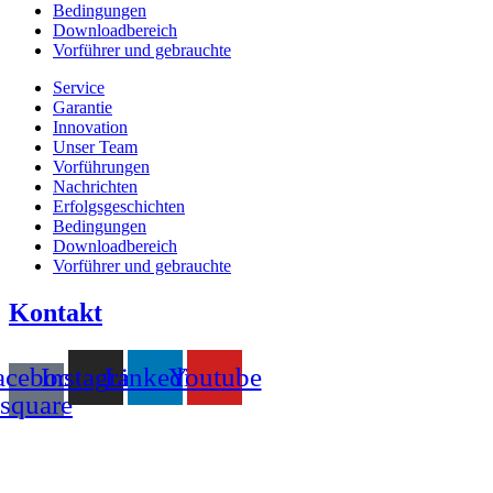
Bedingungen
Downloadbereich
Vorführer und gebrauchte
Service
Garantie
Innovation
Unser Team
Vorführungen
Nachrichten
Erfolgsgeschichten
Bedingungen
Downloadbereich
Vorführer und gebrauchte
Kontakt
acebook-
Instagram
Linkedin
Youtube
square
T +31(0)475-487021
Galvaniweg 10