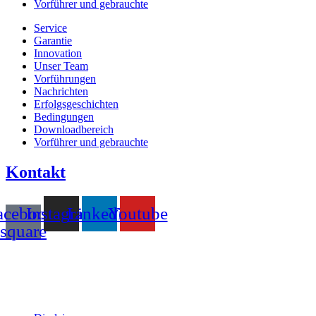
Vorführer und gebrauchte
Service
Garantie
Innovation
Unser Team
Vorführungen
Nachrichten
Erfolgsgeschichten
Bedingungen
Downloadbereich
Vorführer und gebrauchte
Kontakt
acebook-
Instagram
Linkedin
Youtube
square
T +31(0)475-487021
Galvaniweg 10
6101 XH Echt