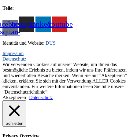
+31(0)495-768014
Teile:
+31(0)495-768015
acebook-
Instagram
Linkedin
Youtube
square
Identität und Website:
DUS
Impressum
Datenschutz
Wir verwenden Cookies auf unserer Website, um Ihnen das
bestmögliche Erlebnis zu bieten, indem wir uns Ihre Präferenzen
und wiederholten Besuche merken. Wenn Sie auf ”Akzeptieren”
klicken, erklären Sie sich mit der Verwendung ALLER Cookies
einverstanden. Für weitere Informationen lesen Sie bitte unsere
”Datenschutzrichtlinie”.
Akzeptieren
Datenschutz
Schließen
Privacy Overview