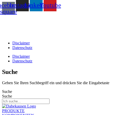
acebook-
Instagram
Linkedin
Youtube
square
T +31(0)475-487021
Galvaniweg 10
6101 XH Echt
Disclaimer
Datenschutz
Disclaimer
Datenschutz
Suche
Geben Sie Ihren Suchbegriff ein und drücken Sie die Eingabetaste
Suche
Suche
PRODUKTE