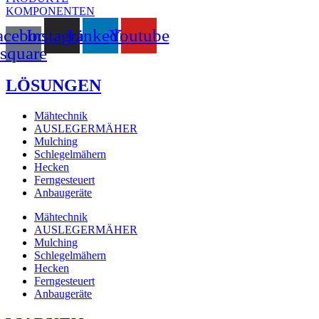
KOMPONENTEN
acebook-
Instagram
Linkedin
Youtube
square
LÖSUNGEN
Mähtechnik
AUSLEGERMÄHER
Mulching
Schlegelmähern
Hecken
Ferngesteuert
Anbaugeräte
Mähtechnik
AUSLEGERMÄHER
Mulching
Schlegelmähern
Hecken
Ferngesteuert
Anbaugeräte