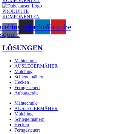
KOMPONENTEN
PRODUKTE
KOMPONENTEN
acebook-
Instagram
Linkedin
Youtube
square
LÖSUNGEN
Mähtechnik
AUSLEGERMÄHER
Mulching
Schlegelmähern
Hecken
Ferngesteuert
Anbaugeräte
Mähtechnik
AUSLEGERMÄHER
Mulching
Schlegelmähern
Hecken
Ferngesteuert