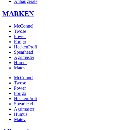
Anbaugeräte
MARKEN
McConnel
Twose
Power
Forigo
HeckenProfi
Spearhead
Agrimaster
Humus
Matev
McConnel
Twose
Power
Forigo
HeckenProfi
Spearhead
Agrimaster
Humus
Matev