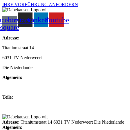
IHRE VORFÜHRUNG ANFORDERN
acebook-
Instagram
Linkedin
Youtube
square
Adresse:
Titaniumstraat 14
6031 TV Nederweert
Die Niederlande
Algemein:
+31(0)495-768014
Teile:
+31(0)495-768015
Adresse:
Titaniumstraat 14 6031 TV Nederweert Die Niederlande
Algemein: