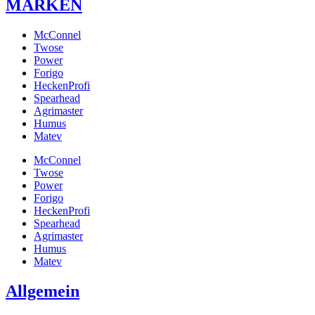
MARKEN
McConnel
Twose
Power
Forigo
HeckenProfi
Spearhead
Agrimaster
Humus
Matev
McConnel
Twose
Power
Forigo
HeckenProfi
Spearhead
Agrimaster
Humus
Matev
Allgemein