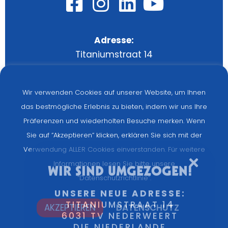
Adresse:
Titaniumstraat 14
6031 TV Nederweert
Die Niederlande
Wir verwenden Cookies auf unserer Website, um Ihnen
das bestmögliche Erlebnis zu bieten, indem wir uns Ihre
Algemein:
Präferenzen und wiederholten Besuche merken. Wenn
+31(0)495-768014
Sie auf ”Akzeptieren” klicken, erklären Sie sich mit der
Teile:
Verwendung ALLER Cookies einverstanden. Für weitere
+31(0)495-768015
WIR SIND UMGEZOGEN!
Informationen lesen Sie bitte unsere
”Datenschutzrichtlinie”.
UNSERE NEUE ADRESSE:
TITANIUMSTRAAT 14
Identität und Website:
DUS
AKZEPTIEREN
DATENSCHUTZ
6031 TV NEDERWEERT
DIE NIEDERLANDE
Impressum