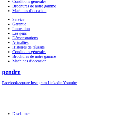
Conditions générales
Brochures de notre gamme
Machines d’occasion
Service
Garantie
Innovation
Les gens
Démonstrations
Actualités
Histoires de réussite
Conditions générales
Brochures de notre gamme
Machines d’occasion
pendre
Facebook-square
Instagram
Linkedin
Youtube
T +31(0)475-487021
Galvaniweg 10
6101 XH Echt
Disclaimer