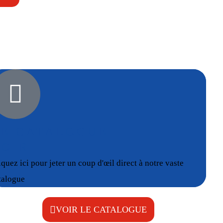
LE CATALOGUE
VOIR
iquez ici pour jeter un coup d'œil direct à notre vaste
talogue
VOIR LE CATALOGUE