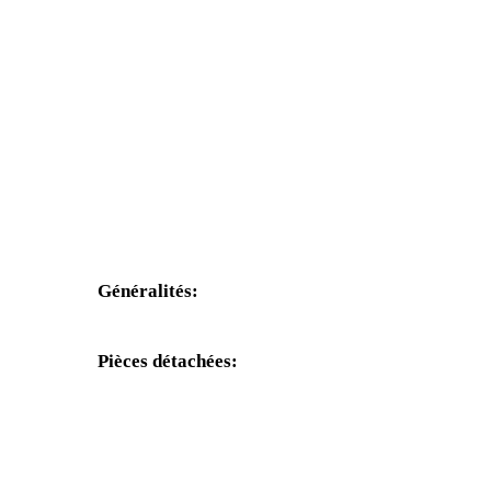
Généralités:
+31(0)495-768014
Pièces détachées:
+31(0)495-768015