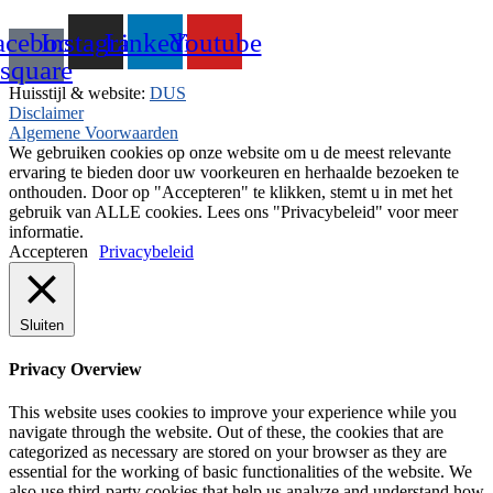
+31(0)495-768015
acebook-
Instagram
Linkedin
Youtube
square
Huisstijl & website:
DUS
Disclaimer
Algemene Voorwaarden
We gebruiken cookies op onze website om u de meest relevante
ervaring te bieden door uw voorkeuren en herhaalde bezoeken te
onthouden. Door op "Accepteren" te klikken, stemt u in met het
gebruik van ALLE cookies. Lees ons "Privacybeleid" voor meer
informatie.
Accepteren
Privacybeleid
Sluiten
Privacy Overview
This website uses cookies to improve your experience while you
navigate through the website. Out of these, the cookies that are
categorized as necessary are stored on your browser as they are
essential for the working of basic functionalities of the website. We
also use third-party cookies that help us analyze and understand how