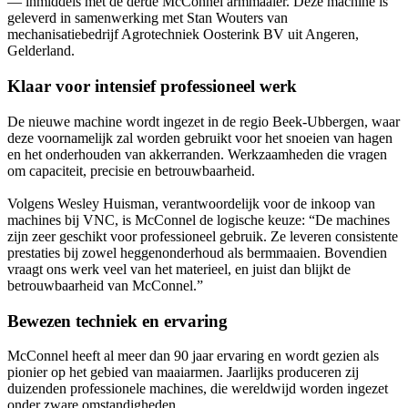
— inmiddels met de derde McConnel armmaaier. Deze machine is
geleverd in samenwerking met Stan Wouters van
mechanisatiebedrijf Agrotechniek Oosterink BV uit Angeren,
Gelderland.
Klaar voor intensief professioneel werk
De nieuwe machine wordt ingezet in de regio Beek-Ubbergen, waar
deze voornamelijk zal worden gebruikt voor het snoeien van hagen
en het onderhouden van akkerranden. Werkzaamheden die vragen
om capaciteit, precisie en betrouwbaarheid.
Volgens Wesley Huisman, verantwoordelijk voor de inkoop van
machines bij VNC, is McConnel de logische keuze: “De machines
zijn zeer geschikt voor professioneel gebruik. Ze leveren consistente
prestaties bij zowel heggenonderhoud als bermmaaien. Bovendien
vraagt ons werk veel van het materieel, en juist dan blijkt de
betrouwbaarheid van McConnel.”
Bewezen techniek en ervaring
McConnel heeft al meer dan 90 jaar ervaring en wordt gezien als
pionier op het gebied van maaiarmen. Jaarlijks produceren zij
duizenden professionele machines, die wereldwijd worden ingezet
onder zware omstandigheden.