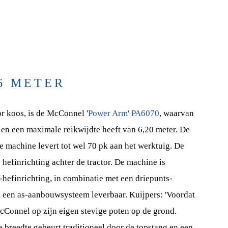
6 METER
 koos, is de McConnel '
Power Arm' PA6070
, waarvan
t en een maximale reikwijdte heeft van 6,20 meter. De
 machine levert tot wel 70 pk aan het werktuig. De
hefinrichting achter de tractor. De machine is
hefinrichting, in combinatie met een driepunts-
is een as-aanbouwsysteem leverbaar. Kuijpers: 'Voordat
cConnel op zijn eigen stevige poten op de grond.
e breedte gebeurt traditioneel door de topstang en een