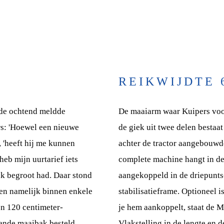
REIKWIJDTE 
nde ochtend meldde
De maaiarm waar Kuipers voor
rs: 'Hoewel een nieuwe
de giek uit twee delen bestaa
, 'heeft hij me kunnen
achter de tractor aangebouwde
eb mijn uurtarief iets
complete machine hangt in de 
ik begroot had. Daar stond
aangekoppeld in de driepunts-
sen namelijk binnen enkele
stabilisatieframe. Optioneel 
en 120 centimeter-
je hem aankoppelt, staat de M
ende maaibak besteld.
Vlakstelling in de lengte en d