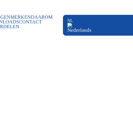
NGEN
MERKEN
DAAROM
NLOADS
CONTACT
RDELEN
MCCONNEL
PA6070VFR DE
IDEALE
MACHINE
VOOR