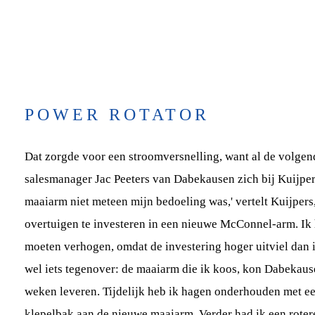
POWER ROTATOR
Dat zorgde voor een stroomversnelling, want al de volge
salesmanager Jac Peeters van Dabekausen zich bij Kuijpe
maaiarm niet meteen mijn bedoeling was,' vertelt Kuijpers
overtuigen te investeren in een nieuwe McConnel-arm. Ik h
moeten verhogen, omdat de investering hoger uitviel dan 
wel iets tegenover: de maaiarm die ik koos, kon Dabekau
weken leveren. Tijdelijk heb ik hagen onderhouden met e
klepelbak aan de nieuwe maaiarm. Verder had ik een roter