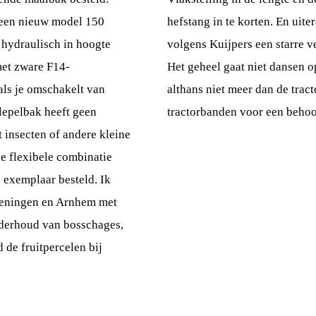
r een nieuw model 150
hefstang in te korten. En uite
 hydraulisch in hoogte
volgens Kuijpers een starre v
met zware F14-
Het geheel gaat niet dansen 
als je omschakelt van
althans niet meer dan de tract
lepelbak heeft geen
tractorbanden voor een behoor
 insecten of andere kleine
e flexibele combinatie
 exemplaar besteld. Ik
geningen en Arnhem met
nderhoud van bosschages,
 de fruitpercelen bij