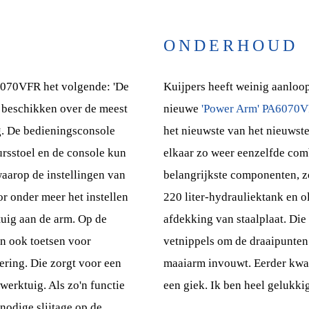
ONDERHOUD
6070VFR het volgende: 'De
Kuijpers heeft weinig aanlo
j beschikken over de meest
nieuwe
'Power Arm' PA6070
g. De bedieningsconsole
het nieuwste van het nieuwste
ursstoel en de console kun
elkaar zo weer eenzelfde com
waarop de instellingen van
belangrijkste componenten, z
or onder meer het instellen
220 liter-hydrauliektank en o
uig aan de arm. Op de
afdekking van staalplaat. Di
en ook toetsen voor
vetnippels om de draaipunten 
vering. Die zorgt voor een
maaiarm invouwt. Eerder kwa
erktuig. Als zo'n functie
een giek. Ik ben heel gelukkig
nnodige slijtage op de