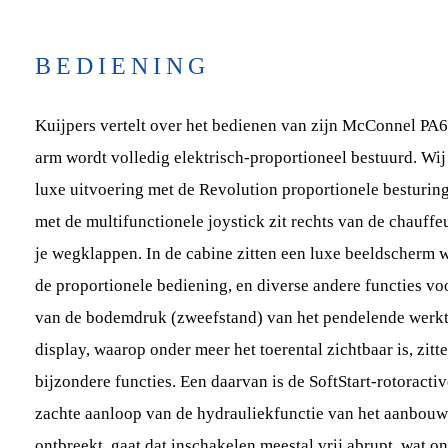
BEDIENING
Kuijpers vertelt over het bedienen van zijn McConnel PA
arm wordt volledig elektrisch-proportioneel bestuurd. Wi
luxe uitvoering met de Revolution proportionele besturin
met de multifunctionele joystick zit rechts van de chauffe
je wegklappen. In de cabine zitten een luxe beeldscherm 
de proportionele bediening, en diverse andere functies vo
van de bodemdruk (zweefstand) van het pendelende werkt
display, waarop onder meer het toerental zichtbaar is, zitt
bijzondere functies. Een daarvan is de SoftStart-rotoracti
zachte aanloop van de hydrauliekfunctie van het aanbouww
ontbreekt, gaat dat inschakelen meestal vrij abrupt, wat o