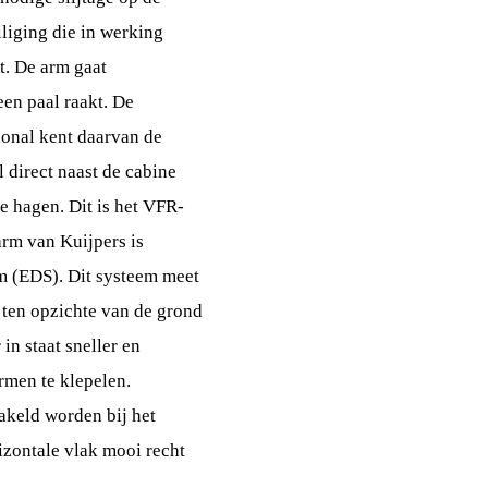
iliging die in werking
t. De arm gaat
en paal raakt. De
ional kent daarvan de
 direct naast de cabine
e hagen. Dit is het VFR-
arm van Kuijpers is
m (EDS). Dit systeem meet
 ten opzichte van de grond
 in staat sneller en
rmen te klepelen.
keld worden bij het
izontale vlak mooi recht