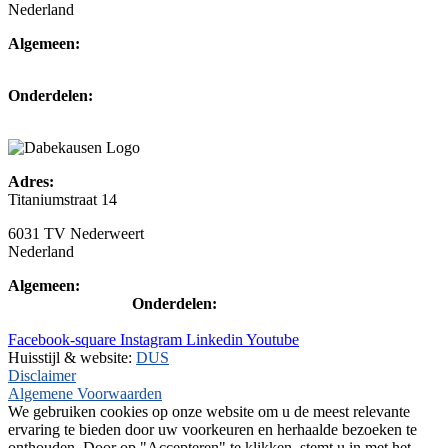
Nederland
Algemeen:
+31(0)495-768014
Onderdelen:
+31(0)495-768015
Adres:
Titaniumstraat 14
6031 TV Nederweert
Nederland
Algemeen:
+31(0)495-768014
Onderdelen:
+31(0)495-768015
Facebook-square
Instagram
Linkedin
Youtube
Huisstijl & website:
DUS
Disclaimer
Algemene Voorwaarden
We gebruiken cookies op onze website om u de meest relevante
ervaring te bieden door uw voorkeuren en herhaalde bezoeken te
onthouden. Door op "Accepteren" te klikken, stemt u in met het