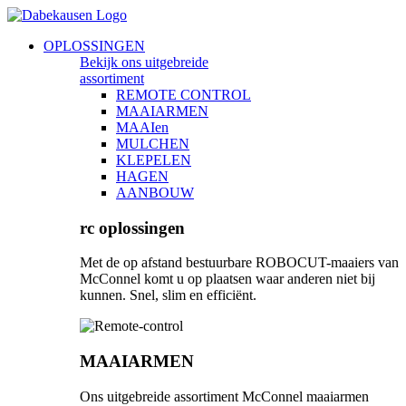
Ga
naar
Main
OPLOSSINGEN
de
Menu
Bekijk ons uitgebreide
inhoud
assortiment
REMOTE CONTROL
MAAIARMEN
MAAIen
MULCHEN
KLEPELEN
HAGEN
AANBOUW
rc oplossingen
Met de op afstand bestuurbare ROBOCUT-maaiers van
McConnel komt u op plaatsen waar anderen niet bij
kunnen. Snel, slim en efficiënt.
MAAIARMEN
Ons uitgebreide assortiment McConnel maaiarmen