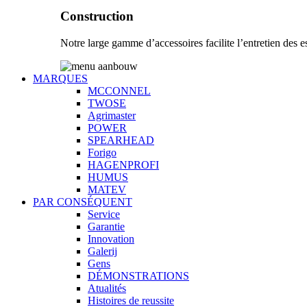
Construction
Notre large gamme d’accessoires facilite l’entretien des es
MARQUES
MCCONNEL
TWOSE
Agrimaster
POWER
SPEARHEAD
Forigo
HAGENPROFI
HUMUS
MATEV
PAR CONSÉQUENT
Service
Garantie
Innovation
Galerij
Gens
DÉMONSTRATIONS
Atualités
Histoires de reussite