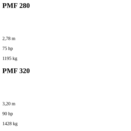
PMF 280
2,78 m
75 hp
1195 kg
PMF 320
3,20 m
90 hp
1428 kg