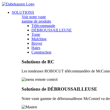
Aller
au
Main
SOLUTIONS
contenu
Menu
Voir notre vaste
gamme de produits
Télécommande
DÉBROUSSAILLEUSE
Tonte
Mulching
Broyer
Haies
Construction
Solutions de RC
Les tondeuses ROBOCUT télécommandées de McConnel vous 
Solutions de DÉBROUSSAILLEUSE
Notre vaste gamme de débroussailleuse McConnel va des 