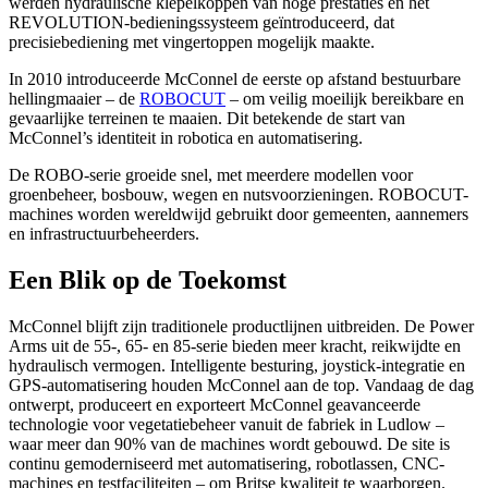
werden hydraulische klepelkoppen van hoge prestaties en het
REVOLUTION-bedieningssysteem geïntroduceerd, dat
precisiebediening met vingertoppen mogelijk maakte.
In 2010 introduceerde McConnel de eerste op afstand bestuurbare
hellingmaaier – de
ROBOCUT
– om veilig moeilijk bereikbare en
gevaarlijke terreinen te maaien. Dit betekende de start van
McConnel’s identiteit in robotica en automatisering.
De ROBO-serie groeide snel, met meerdere modellen voor
groenbeheer, bosbouw, wegen en nutsvoorzieningen. ROBOCUT-
machines worden wereldwijd gebruikt door gemeenten, aannemers
en infrastructuurbeheerders.
Een Blik op de Toekomst
McConnel blijft zijn traditionele productlijnen uitbreiden. De Power
Arms uit de 55-, 65- en 85-serie bieden meer kracht, reikwijdte en
hydraulisch vermogen. Intelligente besturing, joystick-integratie en
GPS-automatisering houden McConnel aan de top. Vandaag de dag
ontwerpt, produceert en exporteert McConnel geavanceerde
technologie voor vegetatiebeheer vanuit de fabriek in Ludlow –
waar meer dan 90% van de machines wordt gebouwd. De site is
continu gemoderniseerd met automatisering, robotlassen, CNC-
machines en testfaciliteiten – om Britse kwaliteit te waarborgen.