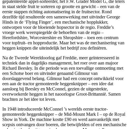
gepatenteerde appel-sorteerder, het F.W. Grader Model G, die telers
in staat stelde fruit te sorteren op grootte en gewicht – een van de
eerste stappen richting automatisering in de fruitsector. Rond
dezelfde tijd resulteerde een samenwerking met uitvinder George
Hinds in de ‘Flying Finger’, een mechanische hopplukker,
ontworpen voor de bloeiende hopsector in de regio. Freddie’s
vroege werk weerspiegelde de behoeften van de regio –
Herefordshire, Worcestershire en Shropshire – toen een centrum
voor topfruit- en hopproductie. Maar het was de mechanisering van
heggen knippen die uiteindelijk het bedrijf zou definiëren.
Na de Tweede Wereldoorlog gaf Freddie, meer geïnteresseerd in
techniek dan in dagelijks management, het roer over aan majoor
Richard Beesley. In die periode was een toevallige ontmoeting met
een Schotse boer en uitvinder genaamd Gilmour van
doorslaggevend belang. Gilmour had een concept ontwikkeld voor
een aan de tractor gemonteerde heggenknipper – een idee dat
aansloeg bij Beesley en McConnel, gezien de uitgestrekte,
overwoekerde heggen in het naoorlogse Groot-Brittannië. Samen
brachten ze het idee tot leven.
In 1948 introduceerde McConnel ’s werelds eerste tractor-
gemonteerde heggenknipper – de Mid-Mount Mark I – op de Royal
Show in York. De machine kostte £90 en werd aanvankelijk met
scepsis ontvangen door boeren, die betwijfelden of een mechanische