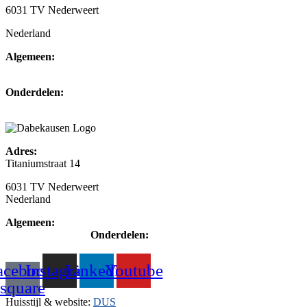
6031 TV Nederweert
Nederland
Algemeen:
+31(0)495-768014
Onderdelen:
+31(0)495-768015
Adres:
Titaniumstraat 14
6031 TV Nederweert
Nederland
Algemeen:
+31(0)495-768014
Onderdelen:
+31(0)495-768015
acebook-
Instagram
Linkedin
Youtube
square
Huisstijl & website:
DUS