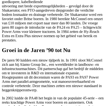
goedkopere, kabelbediende
uitvoering met brede exportmogelijkheden – gevolgd door de
Shakaerator, een PTO-aangedreven diepgronder die verdichte
bodem losmaakte en drainage verbeterde. De Shakaerator werd een
favoriet onder Britse boeren. In 1980 bereikte McConnel een omzet
van £10 miljoen met export naar meer dan 80 landen. De vroege
jaren 80 zagen de introductie van de PA24 en PA25 – lichtgewicht
Power Arms voor kleinere tractoren. In 1984 zetten de Hy-Reach
Extra en Extra Plus nieuwe normen op het gebied van bereik en
prestaties.
Groei in de Jaren ’90 tot Nu
De jaren 90 luidden een nieuw tijdperk in. In 1991 sloot McConnel
zich aan bij Alamo Group Inc., een wereldleider in landbouw- en
infrastructuurmachines. Dit partnerschap gaf het bedrijf de middelen
om te investeren in R&D en internationale expansie.
Hoogtepunten uit dit decennium waren de PA93 en PA97 Power
Arms met parallel-armgeometrie, wat manoeuvreerbaarheid en
controle verbeterde. Deze machines zetten een nieuwe standaard in
heggenknipperontwerp.
In 2002 luidde de PA48 het begin in van de populaire 45-serie – een
reeks krachtige Power Arms voor boeren en aannemers. Ook