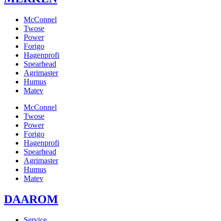
McConnel
Twose
Power
Forigo
Hagenprofi
Spearhead
Agrimaster
Humus
Matev
McConnel
Twose
Power
Forigo
Hagenprofi
Spearhead
Agrimaster
Humus
Matev
DAAROM
Service