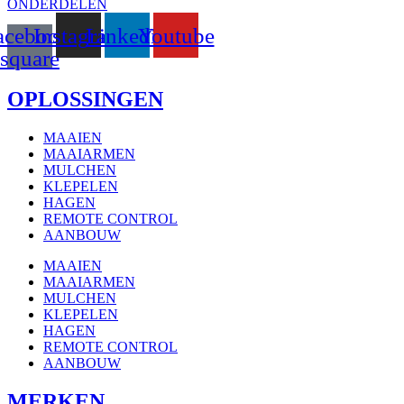
ONDERDELEN
acebook-
Instagram
Linkedin
Youtube
square
OPLOSSINGEN
MAAIEN
MAAIARMEN
MULCHEN
KLEPELEN
HAGEN
REMOTE CONTROL
AANBOUW
MAAIEN
MAAIARMEN
MULCHEN
KLEPELEN
HAGEN
REMOTE CONTROL
AANBOUW
MERKEN