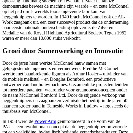
oplossing handmatig snoeien kon evenaren. Maar na talloze
demonstraties bewees de machine zijn waarde – en zette McConnel
op het pad om ’s werelds toonaangevende fabrikant van
heggenknippers te worden. In 1949 bracht McConnel ook de All-
Work zaagbank uit, een zeer succesvol product dat de onderneming
haar eerste nationale onderscheiding opleverde: de Zilveren
Medaille van de Royal Highland Agricultural Society. Tegen 1952
waren er meer dan 10.000 stuks verkocht.
Groei door Samenwerking en Innovatie
Door de jaren heen werkte McConnel nauw samen met
gelijkgestemde ingenieurs en vernieuwers. Freddie McConnel
werkte met baanbrekende figuren als Arthur Hosier – uitvinder van
de mobiele melkstal – en Douglas Bomford, een productieve
ontwerper van landbouwmachines. Gezamenlijke projecten leidden
tot meerdere patenten, waaronder voor graanoogstconcepten onder
de naam McConnel Bomford Ltd. Door de stijgende verkoop van
heggenknippers en zaagbanken verhuisde het bedrijf in de jaren 50
naar een groter pand in Temeside Works in Ludlow – nog steeds de
thuisbasis van McConnel.
In 1953 werd de
Power Arm
geïntroduceerd in de vorm van de
PAU – een revolutionair concept dat de heggenknipper omvormde
tot een veelzijdige, hydraulisch bediende gereedschapsdrager. Deze