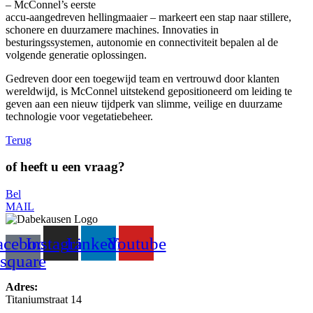
– McConnel’s eerste
accu-aangedreven hellingmaaier – markeert een stap naar stillere,
schonere en duurzamere machines. Innovaties in
besturingssystemen, autonomie en connectiviteit bepalen al de
volgende generatie oplossingen.
Gedreven door een toegewijd team en vertrouwd door klanten
wereldwijd, is McConnel uitstekend gepositioneerd om leiding te
geven aan een nieuw tijdperk van slimme, veilige en duurzame
technologie voor vegetatiebeheer.
Terug
of heeft u een vraag?
Bel
MAIL
acebook-
Instagram
Linkedin
Youtube
square
Adres:
Titaniumstraat 14