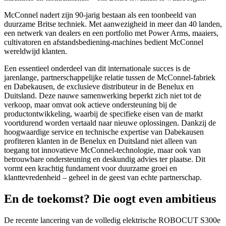
McConnel nadert zijn 90-jarig bestaan als een toonbeeld van
duurzame Britse techniek. Met aanwezigheid in meer dan 40 landen,
een netwerk van dealers en een portfolio met Power Arms, maaiers,
cultivatoren en afstandsbediening-machines bedient McConnel
wereldwijd klanten.
Een essentieel onderdeel van dit internationale succes is de
jarenlange, partnerschappelijke relatie tussen de McConnel-fabriek
en Dabekausen, de exclusieve distributeur in de Benelux en
Duitsland. Deze nauwe samenwerking beperkt zich niet tot de
verkoop, maar omvat ook actieve ondersteuning bij de
productontwikkeling, waarbij de specifieke eisen van de markt
voortdurend worden vertaald naar nieuwe oplossingen. Dankzij de
hoogwaardige service en technische expertise van Dabekausen
profiteren klanten in de Benelux en Duitsland niet alleen van
toegang tot innovatieve McConnel-technologie, maar ook van
betrouwbare ondersteuning en deskundig advies ter plaatse. Dit
vormt een krachtig fundament voor duurzame groei en
klanttevredenheid – geheel in de geest van echte partnerschap.
En de toekomst? Die oogt even ambitieus
De recente lancering van de volledig elektrische ROBOCUT S300e