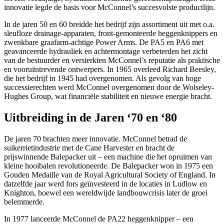
innovatie legde de basis voor McConnel’s succesvolste productlijn.
In de jaren 50 en 60 breidde het bedrijf zijn assortiment uit met o.a.
sleufloze drainage-apparaten, front-gemonteerde heggenknippers en
zwenkbare graafarm-achtige Power Arms. De PA5 en PA6 met
geavanceerde hydrauliek en achtermontage verbeterden het zicht
van de bestuurder en versterkten McConnel’s reputatie als praktische
en vooruitstrevende ontwerpers. In 1965 overleed Richard Beesley,
die het bedrijf in 1945 had overgenomen. Als gevolg van hoge
successierechten werd McConnel overgenomen door de Wolseley-
Hughes Group, wat financiële stabiliteit en nieuwe energie bracht.
Uitbreiding in de Jaren ‘70 en ‘80
De jaren 70 brachten meer innovatie. McConnel betrad de
suikerrietindustrie met de Cane Harvester en bracht de
prijswinnende Balepacker uit – een machine die het opruimen van
kleine hooibalen revolutioneerde. De Balepacker won in 1975 een
Gouden Medaille van de Royal Agricultural Society of England. In
datzelfde jaar werd fors geïnvesteerd in de locaties in Ludlow en
Knighton, hoewel een wereldwijde landbouwcrisis later de groei
belemmerde.
In 1977 lanceerde McConnel de PA22 heggenknipper – een