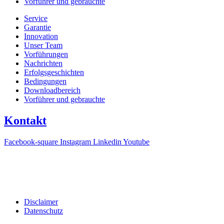
Vorführer und gebrauchte
Service
Garantie
Innovation
Unser Team
Vorführungen
Nachrichten
Erfolgsgeschichten
Bedingungen
Downloadbereich
Vorführer und gebrauchte
Kontakt
Facebook-square
Instagram
Linkedin
Youtube
T +31(0)475-487021
Galvaniweg 10
6101 XH Echt
Disclaimer
Datenschutz