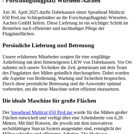
- Forschungsflugplatz Würselen-Aachen
Am 30. April 2025 durfte Dabekausen einen Spearhead Multicut
650 ProLine Schlegelmäher an die Forschungsflugplatz Würselen-
Aachen GmbH liefern. Diese Lieferung ist ein wichtiger Schritt im
Bestreben nach effizienter und nachhaltiger Pflege der
Flugplatzflächen.
Persönliche Lieferung und Betreuung
Unsere erfahrenen Mitarbeiter sorgten für eine sorgfältige
Anlieferung mit dem firmeneigenen LKW von Dabekausen. Vor Ort
nahmen sich unsere Techniker die Zeit, gemeinsam mit dem Team
des Flugplatzes den Mäher gründlich durchzugehen. Dabei wurden
alle Aspekte von Bedienung, Wartung und Sicherheit besprochen.
Durch diese persönliche Betreuung sind die Anwender optimal
vorbereitet, um die neue Maschine sofort effizient einzusetzen.
Die ideale Maschine für große Flächen
Der
Spearhead Multicut 650 ProLine
wurde für das Mähen großer
Flächen entwickelt und verfügt über eine Arbeitsbreite von 6,28
Metern. Mit fünf Rotoren, die jeweils mit dem innovativen
sechsblättrigen Starcut-System ausgestattet sind, ermöglicht der
Mäher schnelles und effizientes Arbeiten. Die Hydragas-