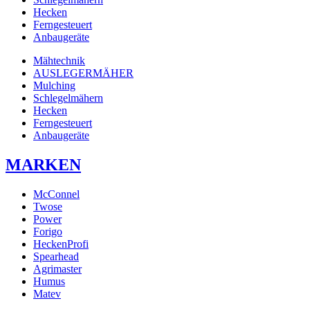
Hecken
Ferngesteuert
Anbaugeräte
Mähtechnik
AUSLEGERMÄHER
Mulching
Schlegelmähern
Hecken
Ferngesteuert
Anbaugeräte
MARKEN
McConnel
Twose
Power
Forigo
HeckenProfi
Spearhead
Agrimaster
Humus
Matev