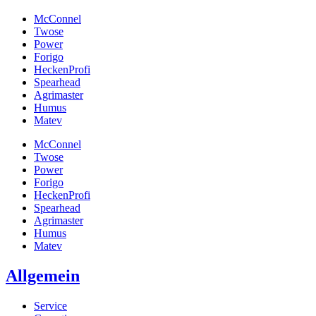
McConnel
Twose
Power
Forigo
HeckenProfi
Spearhead
Agrimaster
Humus
Matev
McConnel
Twose
Power
Forigo
HeckenProfi
Spearhead
Agrimaster
Humus
Matev
Allgemein
Service