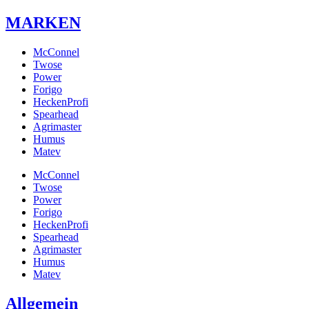
MARKEN
McConnel
Twose
Power
Forigo
HeckenProfi
Spearhead
Agrimaster
Humus
Matev
McConnel
Twose
Power
Forigo
HeckenProfi
Spearhead
Agrimaster
Humus
Matev
Allgemein