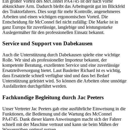
Ein großer Vorteil des McConnel PA4745 ist der nach vorne
abknickbare Arm. Dadurch bleibt das Arbeitsgerät gut im Blickfeld
des Traktorfahrers. Dies sorgt für mehr Kontrolle, angenehmeres
Arbeiten und einen wichtigen ergonomischen Vorteil. Die
Entscheidung für McConnel fiel nicht zufällig: Die Marke ist in
ganz Europa für zuverlässige, langlebige und leistungsstarke
Auslegermäher für den professionellen Einsatz bekannt.
Service und Support von Dabekausen
Auch die Unterstützung durch Dabekausen spielte eine wichtige
Rolle. Wir sind als professioneller Importeur bekannt, der
kompetente Beratung, exzellenten Service und eine zuverlässige
Ersatzteilversorgung bietet. Laut Bauleiter Richard ist es wichtig,
dass Ersatzteile schnell verfügbar sind und dass bei Bedarf
Unterstützung geleistet wird. So können die Arbeiten ohne unnötige
Ausfallzeiten durchgeführt werden.
Fachkundige Begleitung durch Jac Peeters
Unser Vertreter Jac Peeters gab eine ausführliche Einweisung in die
Funktionen, die Bedienung und die Wartung des McConnel
PA4745. Dank dieser klaren Anweisungen macht sich der Fahrer
schnell mit der Maschine vertraut und kann sie beim Mähen der
Wassergräben optimal nutzen.