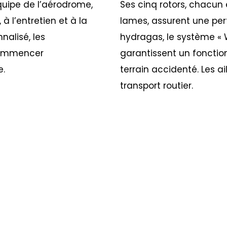
uipe de l’aérodrome,
Ses cinq rotors, chacun
 à l’entretien et à la
lames, assurent une per
alisé, les
hydragas, le système « W
 commencer
garantissent un foncti
e.
terrain accidenté. Les ail
transport routier.