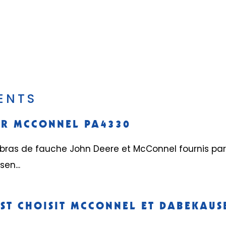
ENTS
UR MCCONNEL PA4330
es bras de fauche John Deere et McConnel fournis p
en...
EST CHOISIT MCCONNEL ET DABEKAUS