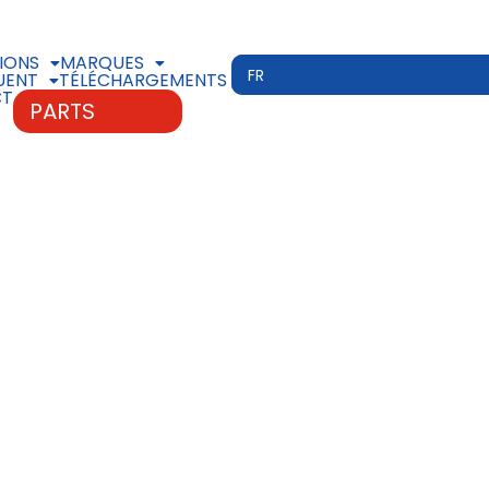
IONS
MARQUES
UENT
TÉLÉCHARGEMENTS
CT
PARTS
SPEARHEAD
MULTICUT 650
PROLINE
FORSCHUNGSFLU