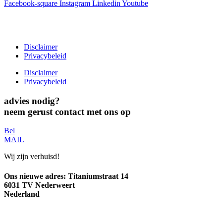
Facebook-square
Instagram
Linkedin
Youtube
T +31(0)475-487021
Galvaniweg 10
6101 XH Echt
Disclaimer
Privacybeleid
Disclaimer
Privacybeleid
advies nodig?
neem gerust contact met ons op
Bel
MAIL
Wij zijn verhuisd!
Ons nieuwe adres:
Titaniumstraat 14
6031 TV Nederweert
Nederland