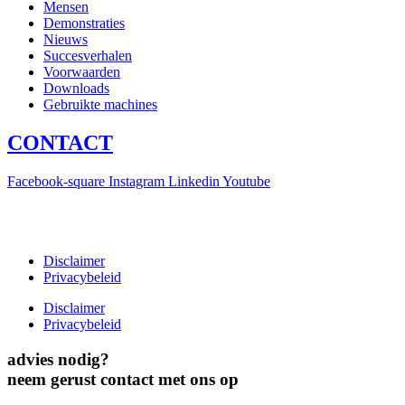
Mensen
Demonstraties
Nieuws
Succesverhalen
Voorwaarden
Downloads
Gebruikte machines
CONTACT
Facebook-square
Instagram
Linkedin
Youtube
T +31(0)475-487021
Galvaniweg 10
6101 XH Echt
Disclaimer
Privacybeleid
Disclaimer
Privacybeleid
advies nodig?
neem gerust contact met ons op