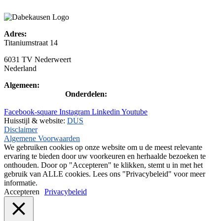
+31(0)495-768015
Adres:
Titaniumstraat 14
6031 TV Nederweert
Nederland
Algemeen:
+31(0)495-768014
Onderdelen:
+31(0)495-768015
Facebook-square
Instagram
Linkedin
Youtube
Huisstijl & website:
DUS
Disclaimer
Algemene Voorwaarden
We gebruiken cookies op onze website om u de meest relevante
ervaring te bieden door uw voorkeuren en herhaalde bezoeken te
onthouden. Door op "Accepteren" te klikken, stemt u in met het
gebruik van ALLE cookies. Lees ons "Privacybeleid" voor meer
informatie.
Accepteren
Privacybeleid