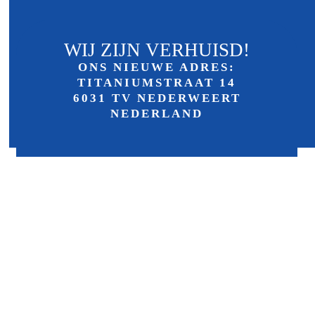
DISCLAIMER
WIJ ZIJN VERHUISD!
PRIVACYBELEID
ONS NIEUWE ADRES:
TITANIUMSTRAAT 14
DISCLAIMER
6031 TV NEDERWEERT
PRIVACYBELEID
NEDERLAND