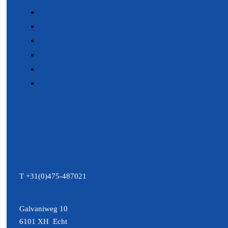
DEMONSTRATIES
NIEUWS
SUCCESVERHALEN
VOORWAARDEN
DOWNLOADS
GEBRUIKTE MACHINES
CONTACT
Facebook-square
Instagram
Linkedin
Youtube
T +31(0)475-487021
Galvaniweg 10
6101 XH Echt