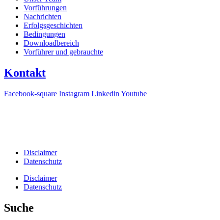
Vorführungen
Nachrichten
Erfolgsgeschichten
Bedingungen
Downloadbereich
Vorführer und gebrauchte
Kontakt
Facebook-square
Instagram
Linkedin
Youtube
T +31(0)475-487021
Galvaniweg 10
6101 XH Echt
Disclaimer
Datenschutz
Disclaimer
Datenschutz
Suche