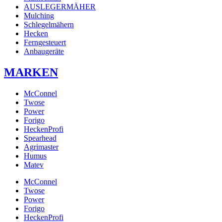
AUSLEGERMÄHER
Mulching
Schlegelmähern
Hecken
Ferngesteuert
Anbaugeräte
MARKEN
McConnel
Twose
Power
Forigo
HeckenProfi
Spearhead
Agrimaster
Humus
Matev
McConnel
Twose
Power
Forigo
HeckenProfi