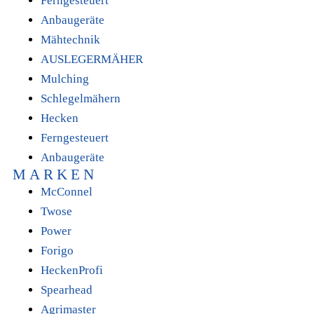
Ferngesteuert
Anbaugeräte
Mähtechnik
AUSLEGERMÄHER
Mulching
Schlegelmähern
Hecken
Ferngesteuert
Anbaugeräte
MARKEN
McConnel
Twose
Power
Forigo
HeckenProfi
Spearhead
Agrimaster