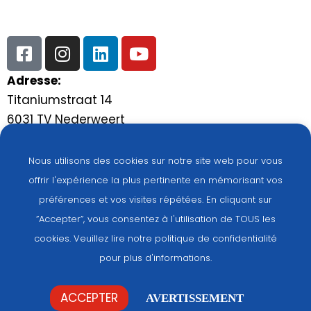
Adresse:
Titaniumstraat 14
6031 TV Nederweert
Les Pays-Bas
Généralités:
Nous utilisons des cookies sur notre site web pour vous
+31(0)495-768014
offrir l'expérience la plus pertinente en mémorisant vos
Pièces détachées:
préférences et vos visites répétées. En cliquant sur
+31(0)495-768015
”Accepter”, vous consentez à l'utilisation de TOUS les
cookies. Veuillez lire notre politique de confidentialité
pour plus d'informations.
Identité visuelle et site web:
DUS
ACCEPTER
AVERTISSEMENT
Avertissement