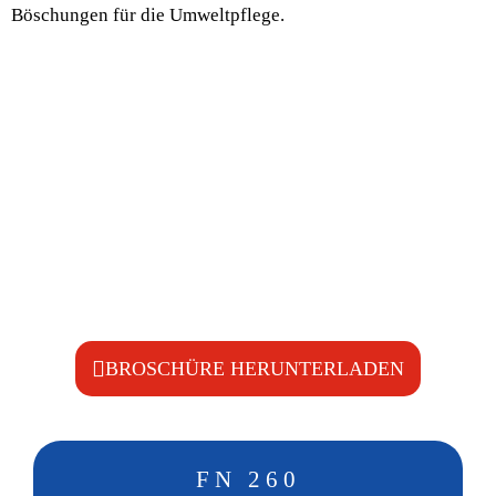
Böschungen für die Umweltpflege.
Getriebe mit Freilauf: 66 kW (90 PS) für 540 U/min
Drei-Punkt-Anbau mit Schwimmkurbelstange
Automatischen Riemenspanner
Kufen
Messer nach Wunsch
Fixe gezahnte Gegenleiste
Selbstreinigende Walze 194, mit verstärkten Lagern
Antistoßvorrichtung mit Hydraulischer
Anfahrsicherung
Selbstfeinsteuerndes Gelenk (nur FZP 260)
BROSCHÜRE HERUNTERLADEN
FN 260