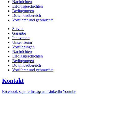
Nachrichten
Erfolgsgeschichten
Bedingungen
Downloadbereich
Vorführer und gebrauchte
Service
Garantie
Innovation
Unser Team
Vorführungen
Nachrichten
Erfolgsgeschichten
Bedingungen
Downloadbereich
Vorführer und gebrauchte
Kontakt
Facebook-square
Instagram
Linkedin
Youtube
T +31(0)475-487021
Galvaniweg 10
6101 XH Echt