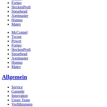
Forigo
HeckenProfi
Spearhead
Agrimaster
Humus
Matev
McConnel
Twose
Power
Forigo
HeckenProfi
Spearhead
Agrimaster
Humus
Matev
Allgemein
Service
Garantie
Innovation
Unser Team
Vorführungen