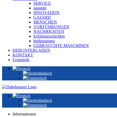
SERVICE
garantie
INNOVATION
GALERIJ
MENSCHEN
VORFÜHRUNGEN
NACHRICHTEN
Erfolgsgeschichten
bedingungen
GEBRAUCHTE MASCHINEN
HERUNTERLADEN
KONTAKT
Ersatzteile
Informationen