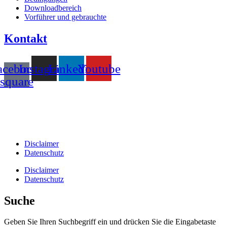
Downloadbereich
Vorführer und gebrauchte
Kontakt
acebook-
Instagram
Linkedin
Youtube
square
T +31(0)475-487021
Galvaniweg 10
6101 XH Echt
Disclaimer
Datenschutz
Disclaimer
Datenschutz
Suche
Geben Sie Ihren Suchbegriff ein und drücken Sie die Eingabetaste