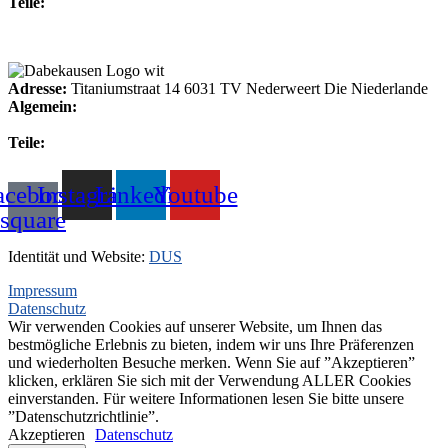
Teile:
+31(0)495-768015
Adresse:
Titaniumstraat 14 6031 TV Nederweert Die Niederlande
Algemein:
+31(0)495-768014
Teile:
+31(0)495-768015
acebook-
Instagram
Linkedin
Youtube
square
Identität und Website:
DUS
Impressum
Datenschutz
Wir verwenden Cookies auf unserer Website, um Ihnen das
bestmögliche Erlebnis zu bieten, indem wir uns Ihre Präferenzen
und wiederholten Besuche merken. Wenn Sie auf ”Akzeptieren”
klicken, erklären Sie sich mit der Verwendung ALLER Cookies
einverstanden. Für weitere Informationen lesen Sie bitte unsere
”Datenschutzrichtlinie”.
Akzeptieren
Datenschutz