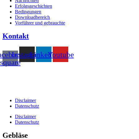
Nachrichten
Erfolgsgeschichten
Bedingungen
Downloadbereich
Vorführer und gebrauchte
Kontakt
acebook-
Instagram
Linkedin
Youtube
square
T +31(0)475-487021
Galvaniweg 10
6101 XH Echt
Disclaimer
Datenschutz
Disclaimer
Datenschutz
Gebläse