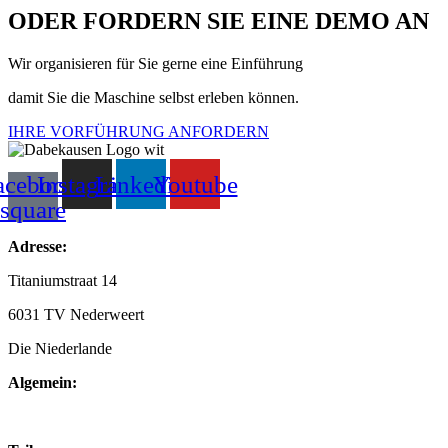
ODER FORDERN SIE EINE DEMO AN
Wir organisieren für Sie gerne eine Einführung
damit Sie die Maschine selbst erleben können.
IHRE VORFÜHRUNG ANFORDERN
acebook-
Instagram
Linkedin
Youtube
square
Adresse:
Titaniumstraat 14
6031 TV Nederweert
Die Niederlande
Algemein:
+31(0)495-768014