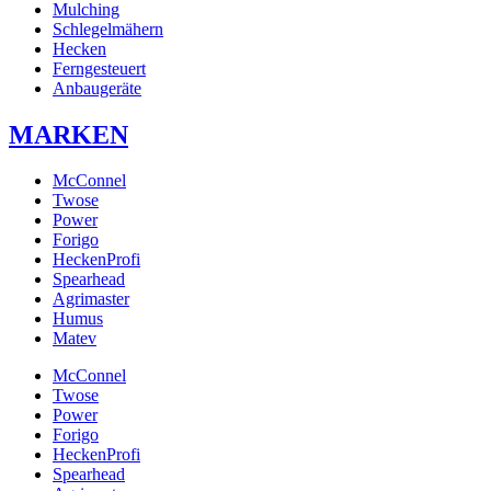
Mulching
Schlegelmähern
Hecken
Ferngesteuert
Anbaugeräte
MARKEN
McConnel
Twose
Power
Forigo
HeckenProfi
Spearhead
Agrimaster
Humus
Matev
McConnel
Twose
Power
Forigo
HeckenProfi
Spearhead