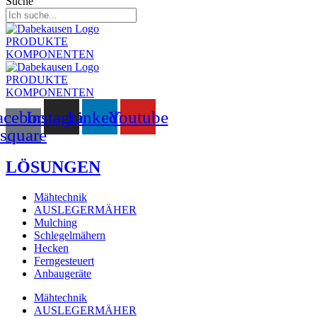
Suche
PRODUKTE
KOMPONENTEN
PRODUKTE
KOMPONENTEN
acebook-
Instagram
Linkedin
Youtube
square
LÖSUNGEN
Mähtechnik
AUSLEGERMÄHER
Mulching
Schlegelmähern
Hecken
Ferngesteuert
Anbaugeräte
Mähtechnik
AUSLEGERMÄHER