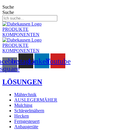
Suche
Suche
PRODUKTE
KOMPONENTEN
PRODUKTE
KOMPONENTEN
acebook-
Instagram
Linkedin
Youtube
square
LÖSUNGEN
Mähtechnik
AUSLEGERMÄHER
Mulching
Schlegelmähern
Hecken
Ferngesteuert
Anbaugeräte