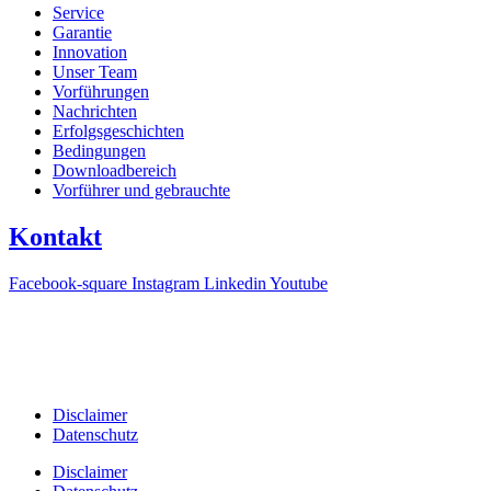
Service
Garantie
Innovation
Unser Team
Vorführungen
Nachrichten
Erfolgsgeschichten
Bedingungen
Downloadbereich
Vorführer und gebrauchte
Kontakt
Facebook-square
Instagram
Linkedin
Youtube
T +31(0)475-487021
Galvaniweg 10
6101 XH Echt
Disclaimer
Datenschutz
Disclaimer