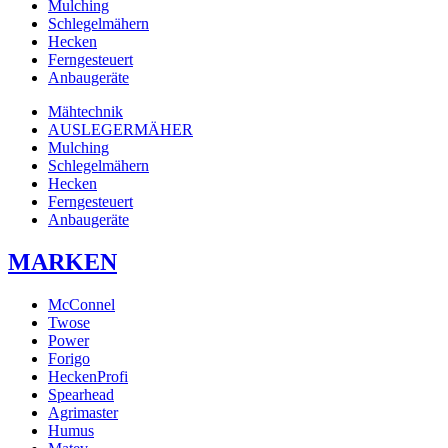
Mulching
Schlegelmähern
Hecken
Ferngesteuert
Anbaugeräte
Mähtechnik
AUSLEGERMÄHER
Mulching
Schlegelmähern
Hecken
Ferngesteuert
Anbaugeräte
MARKEN
McConnel
Twose
Power
Forigo
HeckenProfi
Spearhead
Agrimaster
Humus