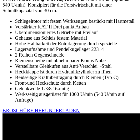
540 U/min). Konzipiert für die Forstwirtschaft mit einer
Schnittkapazität von 30 cm.
Schlegelrotor mit festen Werkzeugen bestückt mit Hartmetall
Verstärkter KAT II Drei punkt Anbau
Überdimensioniertes Getriebe mit Freilauf
Gehäuse aus Schleis festem Material
Hohe Haltbarkeit der Rotorlagerung durch spezielle
Lageraufnahme und Pendelkugellager 22314
2 Reihen Gegenschneide
Riemenscheibe mit abnehmbarer Konus Nabe
Verstellbare Gleitkufen aus Anti-Verschlei -Stahl
Heckklappe ist durch Hydraulikzylinder zu ffnen
Beidseitige Kraftübertragung durch Riemen (Typ-C)
Front-und Heckschutz durch Ketten
Gelenkwelle 1-3/8“ 6-nutig
Werksseitig ausgerüstet für 1000 U/min (540 U/min auf
Anfrage)
BROSCHÜRE HERUNTERLADEN