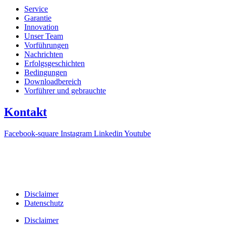
Service
Garantie
Innovation
Unser Team
Vorführungen
Nachrichten
Erfolgsgeschichten
Bedingungen
Downloadbereich
Vorführer und gebrauchte
Kontakt
Facebook-square
Instagram
Linkedin
Youtube
T +31(0)475-487021
Galvaniweg 10
6101 XH Echt
Disclaimer
Datenschutz
Disclaimer