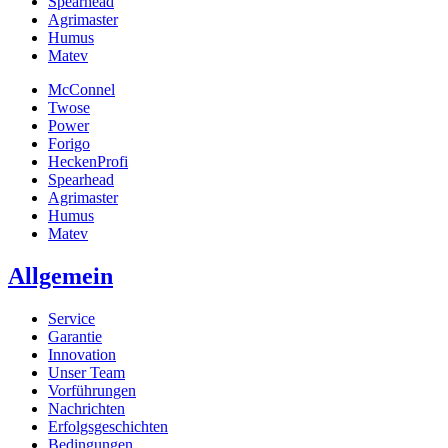
Spearhead
Agrimaster
Humus
Matev
McConnel
Twose
Power
Forigo
HeckenProfi
Spearhead
Agrimaster
Humus
Matev
Allgemein
Service
Garantie
Innovation
Unser Team
Vorführungen
Nachrichten
Erfolgsgeschichten
Bedingungen