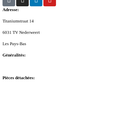
Adresse:
Titaniumstraat 14
6031 TV Nederweert
Les Pays-Bas
Généralités:
+31(0)495-768014
Pièces détachées:
+31(0)495-768015