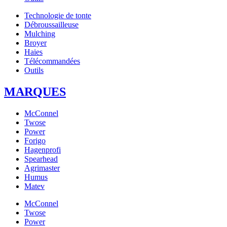
Technologie de tonte
Débroussailleuse
Mulching
Broyer
Haies
Télécommandées
Outils
MARQUES
McConnel
Twose
Power
Forigo
Hagenprofi
Spearhead
Agrimaster
Humus
Matev
McConnel
Twose
Power