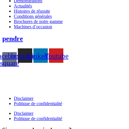
Démonstrations
Actualités
Histoires de réussite
Conditions générales
Brochures de notre gamme
Machines d’occasion
pendre
acebook-
Instagram
Linkedin
Youtube
square
T +31(0)475-487021
Galvaniweg 10
6101 XH Echt
Disclaimer
Politique de confidentialité
Disclaimer
Politique de confidentialité