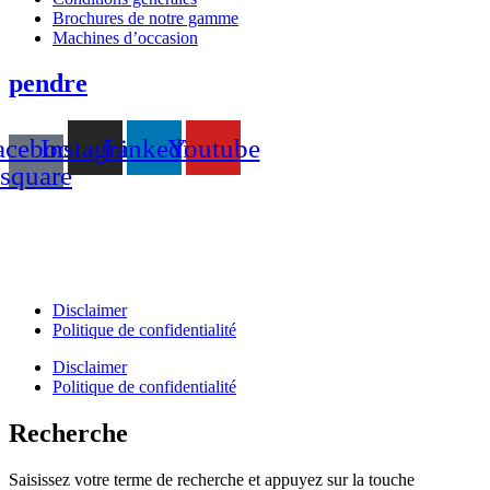
Brochures de notre gamme
Machines d’occasion
pendre
acebook-
Instagram
Linkedin
Youtube
square
T +31(0)475-487021
Galvaniweg 10
6101 XH Echt
Disclaimer
Politique de confidentialité
Disclaimer
Politique de confidentialité
Recherche
Saisissez votre terme de recherche et appuyez sur la touche