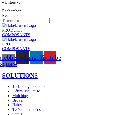
« Entrée ».
Rechercher
Rechercher
PRODUITS
COMPOSANTS
PRODUITS
COMPOSANTS
acebook-
Instagram
Linkedin
Youtube
square
SOLUTIONS
Technologie de tonte
Débroussailleuse
Mulching
Broyer
Haies
Télécommandées
Outils