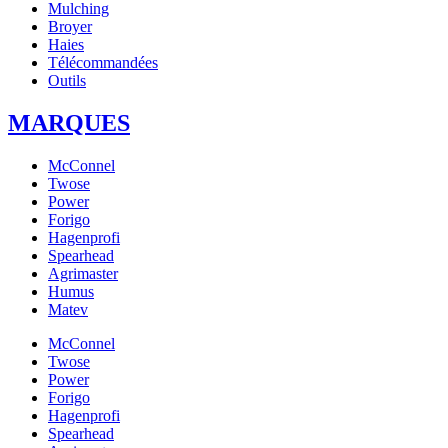
Mulching
Broyer
Haies
Télécommandées
Outils
MARQUES
McConnel
Twose
Power
Forigo
Hagenprofi
Spearhead
Agrimaster
Humus
Matev
McConnel
Twose
Power
Forigo
Hagenprofi
Spearhead