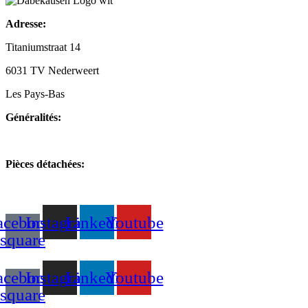
Adresse:
Titaniumstraat 14
6031 TV Nederweert
Les Pays-Bas
Généralités:
+31(0)495-768014
Pièces détachées:
+31(0)495-768015
acebook-
Instagram
Linkedin
Youtube
square
acebook-
Instagram
Linkedin
Youtube
square