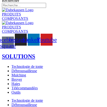
Rechercher
PRODUITS
COMPOSANTS
PRODUITS
COMPOSANTS
acebook-
Instagram
Linkedin
Youtube
square
SOLUTIONS
Technologie de tonte
Débroussailleuse
Mulching
Broyer
Haies
Télécommandées
Outils
Technologie de tonte
Débroussailleuse