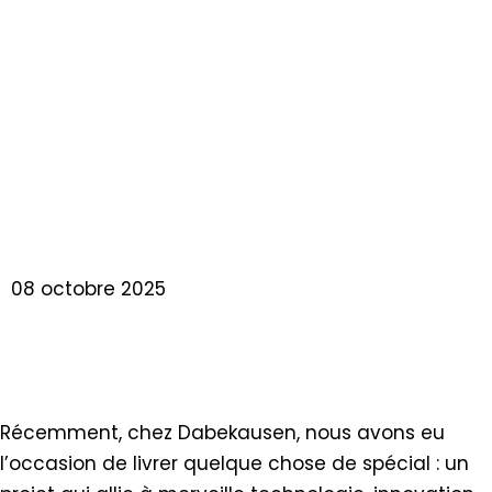
PISTENBULLY INNOVANT
ÉQUIPÉ D’UN AGRIMASTER
SRV 300 UTILISÉ POUR LA
GESTION DE LA NATURE
08 octobre 2025
Récemment, chez Dabekausen, nous avons eu
l’occasion de livrer quelque chose de spécial : un