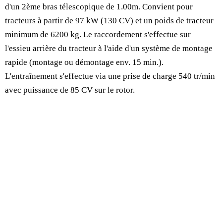
d'un 2ème bras télescopique de 1.00m. Convient pour
tracteurs à partir de 97 kW (130 CV) et un poids de tracteur
minimum de 6200 kg. Le raccordement s'effectue sur
l'essieu arrière du tracteur à l'aide d'un système de montage
rapide (montage ou démontage env. 15 min.).
L'entraînement s'effectue via une prise de charge 540 tr/min
avec puissance de 85 CV sur le rotor.
Portée horizontale maximale de 7.00 m ou 8.00 m avec
bras télescopique de 1.00 m
Système hydraulique indépendant du tracteur (125
l/min, 330 bar) avec prise de force
Protection hydraulique d'obstacle avec réinitialisation
automatique
Pivotement hydraulique 108 degrés
Modèle parallèle mécanique
Éclairage LED intégré