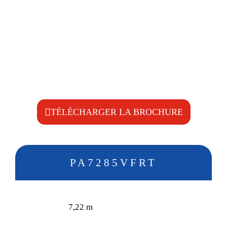
Conduite de drainage intégrée
Démarrage souple mise en service outil
Refroidisseur d'huile
Sens de rotation double tête de broyage
Revolution/Mini-Revolution bediening elektrisch
proportioneel, incl. EDS systeem en elektrische
elektrische in-/uitschakeling van het werktuig
TÉLÉCHARGER LA BROCHURE
PA7285VFRT
7,22 m