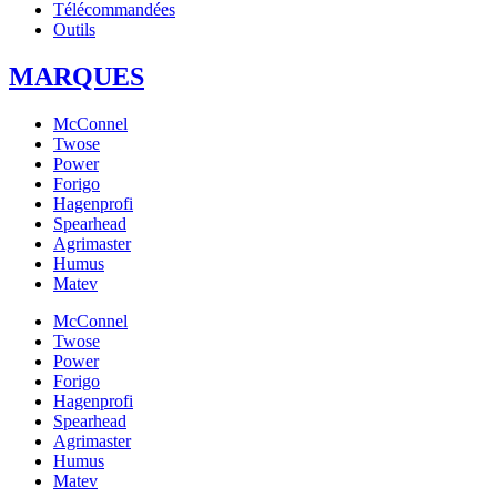
Télécommandées
Outils
MARQUES
McConnel
Twose
Power
Forigo
Hagenprofi
Spearhead
Agrimaster
Humus
Matev
McConnel
Twose
Power
Forigo
Hagenprofi
Spearhead
Agrimaster
Humus
Matev