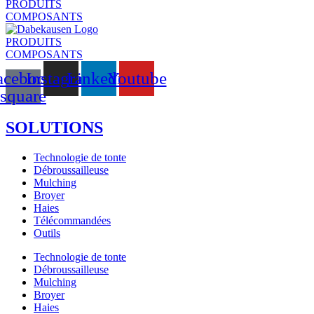
PRODUITS
COMPOSANTS
PRODUITS
COMPOSANTS
acebook-
Instagram
Linkedin
Youtube
square
SOLUTIONS
Technologie de tonte
Débroussailleuse
Mulching
Broyer
Haies
Télécommandées
Outils
Technologie de tonte
Débroussailleuse
Mulching
Broyer
Haies