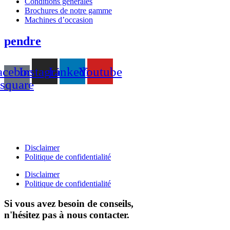
Conditions générales
Brochures de notre gamme
Machines d’occasion
pendre
acebook-
Instagram
Linkedin
Youtube
square
T +31(0)475-487021
Galvaniweg 10
6101 XH Echt
Disclaimer
Politique de confidentialité
Disclaimer
Politique de confidentialité
Si vous avez besoin de conseils,
n'hésitez pas à nous contacter.