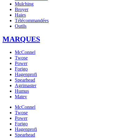
Mulching
Broyer
Haies
Télécommandées
Outils
MARQUES
McConnel
Twose
Power
Forigo
Hagenprofi
Spearhead
Agrimaster
Humus
Matev
McConnel
Twose
Power
Forigo
Hagenprofi
Spearhead