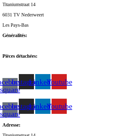
Titaniumstraat 14
6031 TV Nederweert
Les Pays-Bas
Généralités:
+31(0)495-768014
Pièces détachées:
+31(0)495-768015
acebook-
Instagram
Linkedin
Youtube
square
acebook-
Instagram
Linkedin
Youtube
square
Adresse:
Titaniumstraat 14