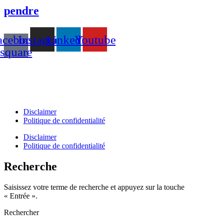
pendre
acebook-
Instagram
Linkedin
Youtube
square
T +31(0)475-487021
Galvaniweg 10
6101 XH Echt
Disclaimer
Politique de confidentialité
Disclaimer
Politique de confidentialité
Recherche
Saisissez votre terme de recherche et appuyez sur la touche
« Entrée ».
Rechercher