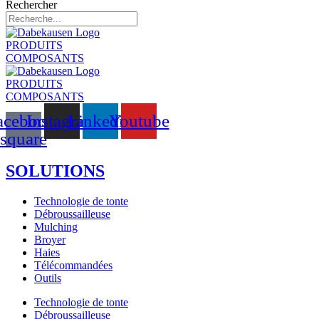
Rechercher
PRODUITS
COMPOSANTS
PRODUITS
COMPOSANTS
acebook-
Instagram
Linkedin
Youtube
square
SOLUTIONS
Technologie de tonte
Débroussailleuse
Mulching
Broyer
Haies
Télécommandées
Outils
Technologie de tonte
Débroussailleuse