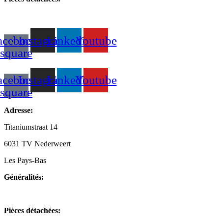
+31(0)495-768015
acebook-
Instagram
Linkedin
Youtube
square
acebook-
Instagram
Linkedin
Youtube
square
Adresse:
Titaniumstraat 14
6031 TV Nederweert
Les Pays-Bas
Généralités:
+31(0)495-768014
Pièces détachées: