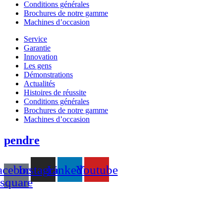
Conditions générales
Brochures de notre gamme
Machines d’occasion
Service
Garantie
Innovation
Les gens
Démonstrations
Actualités
Histoires de réussite
Conditions générales
Brochures de notre gamme
Machines d’occasion
pendre
acebook-
Instagram
Linkedin
Youtube
square
T +31(0)475-487021
Galvaniweg 10