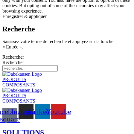
only with your consent. You also have the option to opt-out of these
cookies. But opting out of some of these cookies may affect your
browsing experience.
Enregistrer & appliquer
Recherche
Saisissez votre terme de recherche et appuyez sur la touche
« Entrée ».
Rechercher
Rechercher
PRODUITS
COMPOSANTS
PRODUITS
COMPOSANTS
acebook-
Instagram
Linkedin
Youtube
square
SOLUTIONS