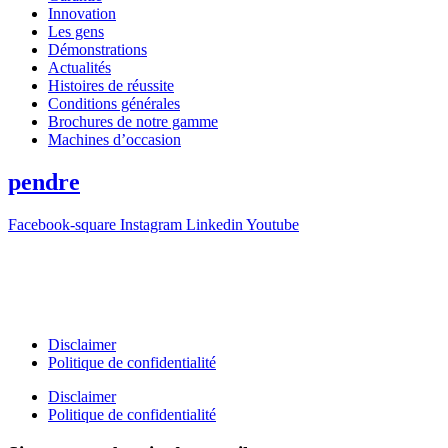
Innovation
Les gens
Démonstrations
Actualités
Histoires de réussite
Conditions générales
Brochures de notre gamme
Machines d’occasion
pendre
Facebook-square
Instagram
Linkedin
Youtube
T +31(0)475-487021
Galvaniweg 10
6101 XH Echt
Disclaimer
Politique de confidentialité
Disclaimer
Politique de confidentialité