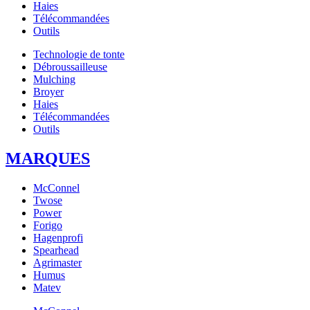
Haies
Télécommandées
Outils
Technologie de tonte
Débroussailleuse
Mulching
Broyer
Haies
Télécommandées
Outils
MARQUES
McConnel
Twose
Power
Forigo
Hagenprofi
Spearhead
Agrimaster
Humus
Matev