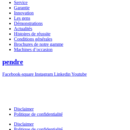
Service
Garantie
Innovation
Les gens
Démonstrations
Actualités
Histoires de réussite
Conditions générales
Brochures de notre gamme
Machines d’occasion
pendre
Facebook-square
Instagram
Linkedin
Youtube
T +31(0)475-487021
Galvaniweg 10
6101 XH Echt
Disclaimer
Politique de confidentialité
Disclaimer
Politique de confidentialité