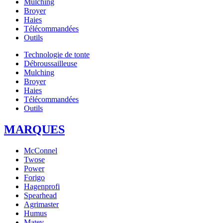
Mulching
Broyer
Haies
Télécommandées
Outils
Technologie de tonte
Débroussailleuse
Mulching
Broyer
Haies
Télécommandées
Outils
MARQUES
McConnel
Twose
Power
Forigo
Hagenprofi
Spearhead
Agrimaster
Humus
Matev