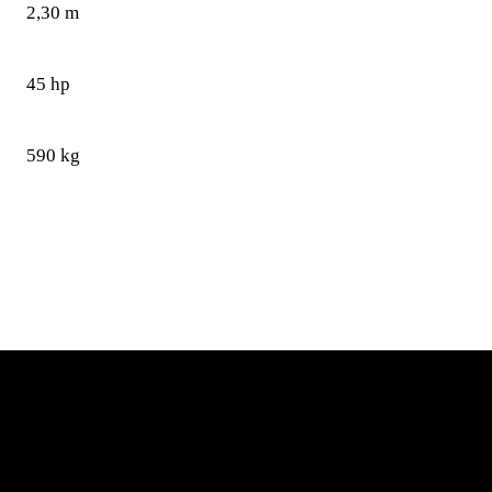
2,30 m
45 hp
590 kg