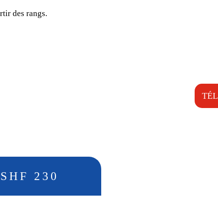
rtir des rangs.
Viticulture et arboricultur
Vergers
Petits fruits
Entretien des prairies et de
Utilisation municipale
TÉ
SHF 230