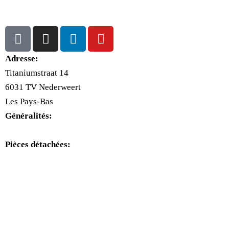
Adresse:
Titaniumstraat 14
6031 TV Nederweert
Les Pays-Bas
Généralités:
+31(0)495-768014
Pièces détachées:
+31(0)495-768015