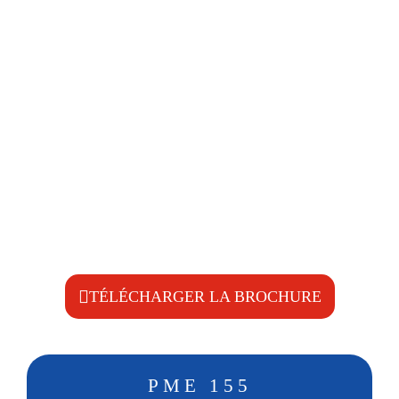
Culture fruitière et viticole
Entretien des prairies et des terrains
Entretien du paysage
Paillage des espaces verts
Le long des rues et des routes
Installations sportives et parcs
Entretien de la végétation des aéroports et des terrains
vagues
Culture de fraises et sylviculture
Broyage des sarments
Paillage de la paille de maïs
TÉLÉCHARGER LA BROCHURE
PME 155