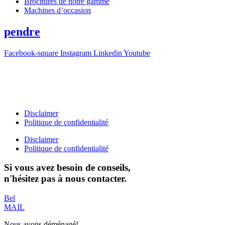
Brochures de notre gamme
Machines d’occasion
pendre
Facebook-square
Instagram
Linkedin
Youtube
T +31(0)475-487021
Galvaniweg 10
6101 XH Echt
Disclaimer
Politique de confidentialité
Disclaimer
Politique de confidentialité
Si vous avez besoin de conseils,
n'hésitez pas à nous contacter.
Bel
MAIL
Nous avons déménagé!