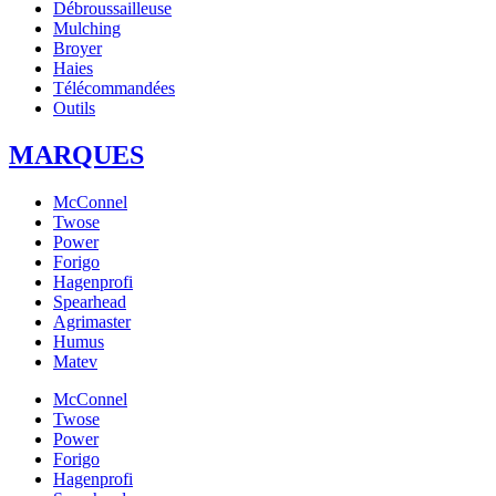
Débroussailleuse
Mulching
Broyer
Haies
Télécommandées
Outils
MARQUES
McConnel
Twose
Power
Forigo
Hagenprofi
Spearhead
Agrimaster
Humus
Matev
McConnel
Twose
Power
Forigo
Hagenprofi