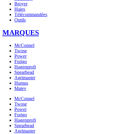
Broyer
Haies
Télécommandées
Outils
MARQUES
McConnel
Twose
Power
Forigo
Hagenprofi
Spearhead
Agrimaster
Humus
Matev
McConnel
Twose
Power
Forigo
Hagenprofi
Spearhead
Agrimaster