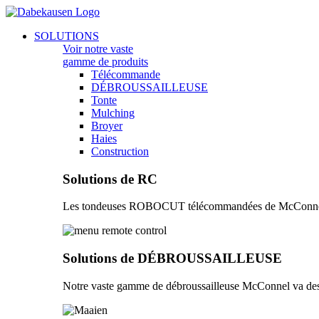
Aller
au
Main
SOLUTIONS
contenu
Menu
Voir notre vaste
gamme de produits
Télécommande
DÉBROUSSAILLEUSE
Tonte
Mulching
Broyer
Haies
Construction
Solutions de RC
Les tondeuses ROBOCUT télécommandées de McConnel vous 
Solutions de DÉBROUSSAILLEUSE
Notre vaste gamme de débroussailleuse McConnel va des 