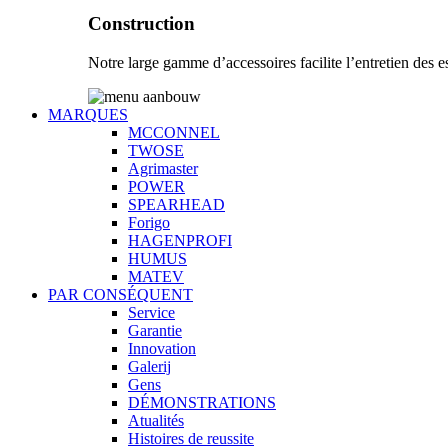
Construction
Notre large gamme d’accessoires facilite l’entretien des es
MARQUES
MCCONNEL
TWOSE
Agrimaster
POWER
SPEARHEAD
Forigo
HAGENPROFI
HUMUS
MATEV
PAR CONSÉQUENT
Service
Garantie
Innovation
Galerij
Gens
DÉMONSTRATIONS
Atualités
Histoires de reussite