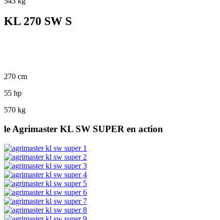
543 kg
KL 270 SW S
270 cm
55 hp
570 kg
le Agrimaster KL SW SUPER en action