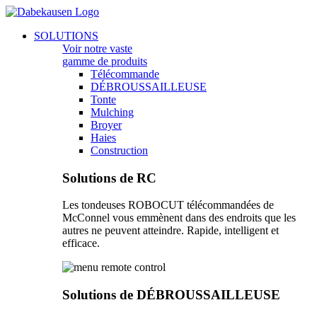
Aller
au
Main
SOLUTIONS
contenu
Menu
Voir notre vaste
gamme de produits
Télécommande
DÉBROUSSAILLEUSE
Tonte
Mulching
Broyer
Haies
Construction
Solutions de RC
Les tondeuses ROBOCUT télécommandées de
McConnel vous emmènent dans des endroits que les
autres ne peuvent atteindre. Rapide, intelligent et
efficace.
Solutions de DÉBROUSSAILLEUSE