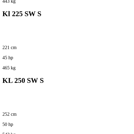
443 kg
Kl 225 SW S
221 cm
45 hp
465 kg
KL 250 SW S
252 cm
50 hp