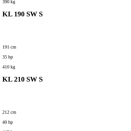
390 kg
KL 190 SW S
191 cm
35 hp
410 kg
KL 210 SW S
212 cm
40 hp