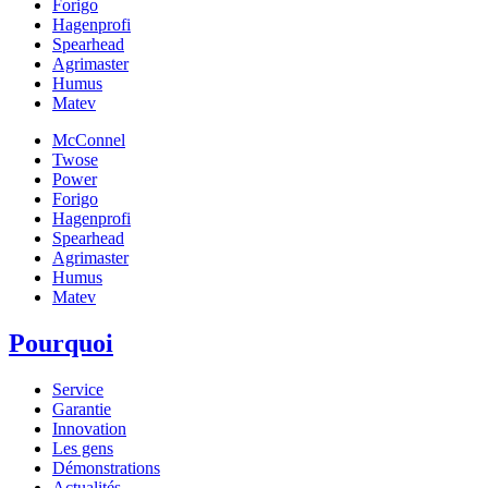
Forigo
Hagenprofi
Spearhead
Agrimaster
Humus
Matev
McConnel
Twose
Power
Forigo
Hagenprofi
Spearhead
Agrimaster
Humus
Matev
Pourquoi
Service
Garantie
Innovation
Les gens
Démonstrations
Actualités