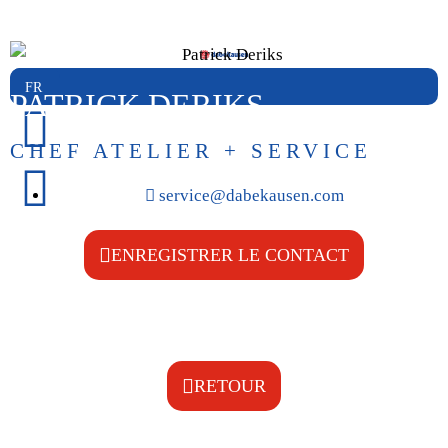
PATRICK DERIKS
CHEF ATELIER + SERVICE
@ecivres
moc.nesuakebad
ENREGISTRER LE CONTACT
RETOUR