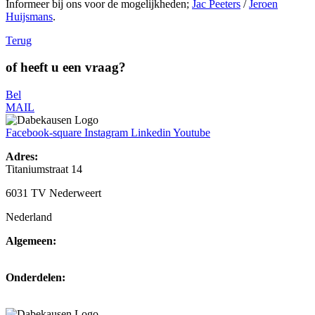
Informeer bij ons voor de mogelijkheden;
Jac Peeters
/
Jeroen
Huijsmans
.
Terug
of heeft u een vraag?
Bel
MAIL
Facebook-square
Instagram
Linkedin
Youtube
Adres:
Titaniumstraat 14
6031 TV Nederweert
Nederland
Algemeen:
+31(0)495-768014
Onderdelen:
+31(0)495-768015