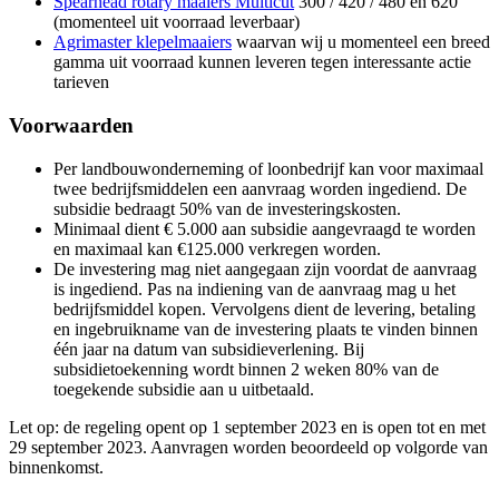
Spearhead rotary maaiers Multicut
300 / 420 / 480 en 620
(momenteel uit voorraad leverbaar)
Agrimaster klepelmaaiers
waarvan wij u momenteel een breed
gamma uit voorraad kunnen leveren tegen interessante actie
tarieven
Voorwaarden
Per landbouwonderneming of loonbedrijf kan voor maximaal
twee bedrijfsmiddelen een aanvraag worden ingediend. De
subsidie bedraagt 50% van de investeringskosten.
Minimaal dient € 5.000 aan subsidie aangevraagd te worden
en maximaal kan €125.000 verkregen worden.
De investering mag niet aangegaan zijn voordat de aanvraag
is ingediend. Pas na indiening van de aanvraag mag u het
bedrijfsmiddel kopen. Vervolgens dient de levering, betaling
en ingebruikname van de investering plaats te vinden binnen
één jaar na datum van subsidieverlening. Bij
subsidietoekenning wordt binnen 2 weken 80% van de
toegekende subsidie aan u uitbetaald.
Let op: de regeling opent op 1 september 2023 en is open tot en met
29 september 2023. Aanvragen worden beoordeeld op volgorde van
binnenkomst.